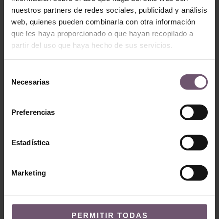
nuestros partners de redes sociales, publicidad y análisis
WEITERLESEN
WEITERLESEN
web, quienes pueden combinarla con otra información
que les haya proporcionado o que hayan recopilado a
partir del uso que haya hecho de sus servicios.
Selección
Necesarias
de
consentimiento
Preferencias
Azulejos pintados a
Estadística
mano
Azulejos pintados a
mano
AP31-14 –
AP21-10 – Itrabo
Almaguer
Marketing
WEITERLESEN
WEITERLESEN
PERMITIR TODAS