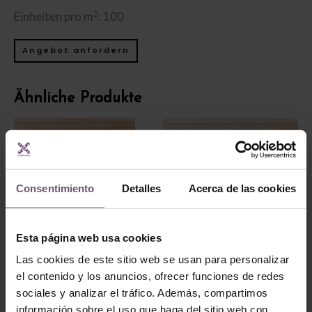
2
Einheiten pro m
: 100
Angebot anfordern
Ähnliche Produkte
Consentimiento
Detalles
Acerca de las cookies
Esta página web usa cookies
Azulejos pintados a
Las cookies de este sitio web se usan para personalizar
mano
Azulejos pintados a
el contenido y los anuncios, ofrecer funciones de redes
mano
AP01 –
sociales y analizar el tráfico. Además, compartimos
AP21-22 – Píñar
Monocolor
información sobre el uso que haga del sitio web con