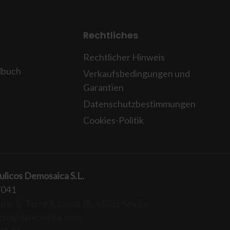
Rechtliches
Rechtlicher Hinweis
dbuch
Verkaufsbedingungen und
Garantien
Datenschutzbestimmungen
Cookies-Politik
ulicos Demosaica S.L.
7041
ra, 5, Torre 8, Local 18, 41015 Sevilla
cto@demosaica.com