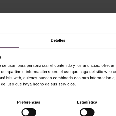
Detalles
s
b se usan para personalizar el contenido y los anuncios, ofrecer
s, compartimos información sobre el uso que haga del sitio web 
 análisis web, quienes pueden combinarla con otra información q
r del uso que haya hecho de sus servicios.
icas en stock
Baldosas hidráulicas en stock
Mod. MC18
Preferencias
Estadística
EN
WEITERLESEN