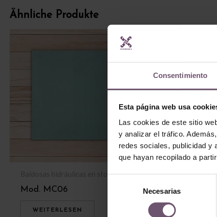
Ähnliche Produkte
Consentimiento
Esta página web usa cookie
Las cookies de este sitio we
y analizar el tráfico. Ademá
redes sociales, publicidad y
que hayan recopilado a parti
Baldosas hidráulicas en stock
Baldosas hidrául
Selección
Mod. MC06
Mod. MC49
Necesarias
de
consentimiento
WEITERLESEN
WEITERLES