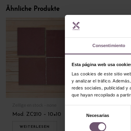
Ähnliche Produkte
Consentimiento
Esta página web usa cookie
Las cookies de este sitio we
y analizar el tráfico. Ademá
redes sociales, publicidad y
que hayan recopilado a parti
Zellige en stock - none
Zellige en stock
Selección
Mod. ZC210 – 10×10
Mod. ZC218 –
Necesarias
de
consentimiento
WEITERLESEN
WEITERLES