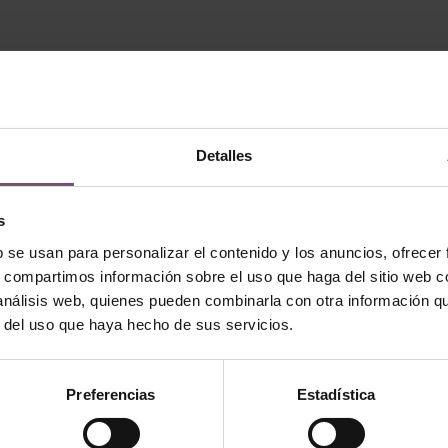
Detalles
s
b se usan para personalizar el contenido y los anuncios, ofrecer
s, compartimos información sobre el uso que haga del sitio web 
 análisis web, quienes pueden combinarla con otra información q
r del uso que haya hecho de sus servicios.
 - none
Zellige en stock - none
 10×10
Mod. ZC215 – 10×10
Preferencias
Estadística
EN
WEITERLESEN