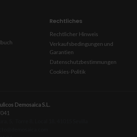
Rechtliches
Rechtlicher Hinweis
dbuch
Verkaufsbedingungen und
Garantien
Datenschutzbestimmungen
Cookies-Politik
ulicos Demosaica S.L.
7041
ra, 5, Torre 8, Local 18, 41015 Sevilla
cto@demosaica.com