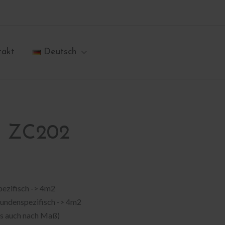
takt
Deutsch
b ZC202
pezifisch -> 4m2
Kundenspezifisch -> 4m2
als auch nach Maß)