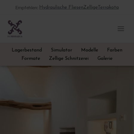
Zum
Empfehlen:
Hydraulische Fliesen
Zellige
Terrakota
Inhalt
springen
Lagerbestand
Simulator
Modelle
Farben
Formate
Zellige Schnitzerei
Galerie