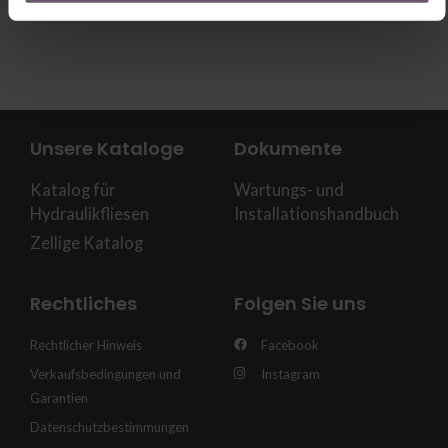
Unsere Kataloge
Dokumente
Katalog für
Wartungs- und
Hydraulikfliesen
Installationshandbuch
Zellige Katalog
Rechtliches
Folgen Sie uns
Rechtlicher Hinweis
Facebook
Verkaufsbedingungen und
Instagram
Garantien
Datenschutzbestimmungen