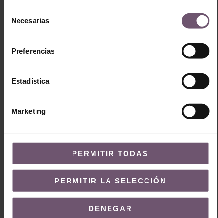
Selección
Necesarias
de
consentimiento
Preferencias
ZE11 – Rkab 15x5cm
ZE21 – Bejemat Hazem
15,5x5xm
Estadística
Marketing
PERMITIR TODAS
PERMITIR LA SELECCIÓN
ZE31 – Bejemat Rkab
DENEGAR
14x4cm