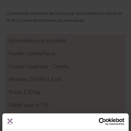
Commande minimale de 2 m2 pour les modèles en stock et
de 4 m2 pour les modèles personnalisés.
Informations sur le produit
Famille: Cenefa Floral
Format: Cuadrado – Cenefa
Mesures: 20×20×1,5 cm.
Poids: 1,30 Kg
2
Unités pour m
: 25
Description