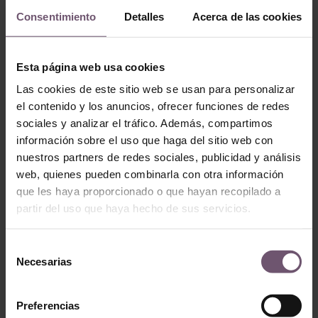
Demande de devis
Consentimiento
Detalles
Acerca de las cookies
Produits Similaires
Esta página web usa cookies
Las cookies de este sitio web se usan para personalizar
el contenido y los anuncios, ofrecer funciones de redes
sociales y analizar el tráfico. Además, compartimos
información sobre el uso que haga del sitio web con
nuestros partners de redes sociales, publicidad y análisis
web, quienes pueden combinarla con otra información
que les haya proporcionado o que hayan recopilado a
partir del uso que haya hecho de sus servicios.
Baldosas hidráulicas
Baldosas hidráulicas
Baldosa
Selección
Baldosa Hidráulica
Hidráulica Mod
Necesarias
de
Mod 016
031
consentimiento
LIRE LA SUITE
LIRE LA SUITE
Preferencias