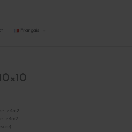
ct
Français
10×10
ure -> 4m2
re -> 4m2
esure)