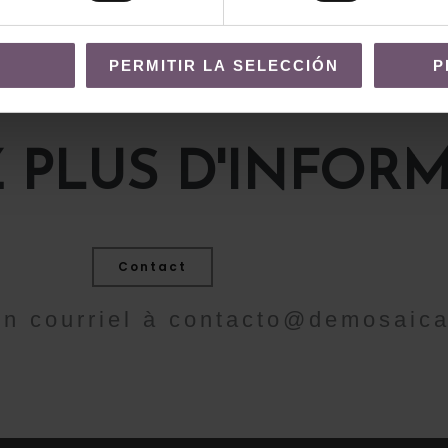
PERMITIR LA SELECCIÓN
P
 PLUS D'INFORM
Contact
n courriel à
contacto@demosaic