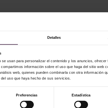
Detalles
s
b se usan para personalizar el contenido y los anuncios, ofrecer
s, compartimos información sobre el uso que haga del sitio web 
 análisis web, quienes pueden combinarla con otra información q
r del uso que haya hecho de sus servicios.
 - none
Zellige en stock - none
 10×10
Mod. ZC204 – 15x15cm
Preferencias
Estadística
ITE
LIRE LA SUITE