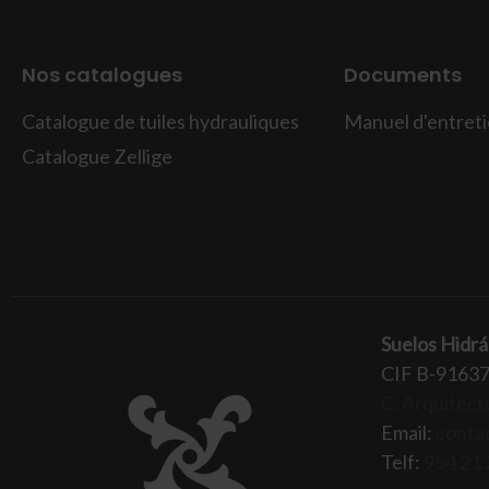
Nos catalogues
Documents
Catalogue de tuiles hydrauliques
Manuel d'entretie
Catalogue Zellige
Suelos Hidrá
CIF B-9163
C. Arquitectu
Email:
conta
Telf:
954 21 