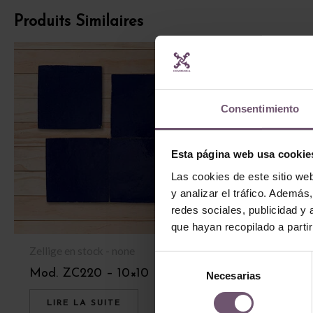
Produits Similaires
Consentimiento
Esta página web usa cookie
Las cookies de este sitio we
y analizar el tráfico. Ademá
redes sociales, publicidad y
que hayan recopilado a parti
Zellige en stock - none
Zellige en stock
Selección
Mod. ZC220 – 10×10
Mod. ZC201 –
Necesarias
de
consentimiento
LIRE LA SUITE
LIRE LA SU