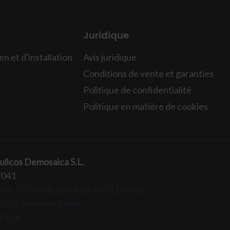
Juridique
n et d'installation
Avis juridique
Conditions de vente et garanties
Politique de confidentialité
Politique en matière de cookies
ulicos Demosaica S.L.
7041
ra, 5, Torre 8, Local 18, 41015 Sevilla
cto@demosaica.com
21 24