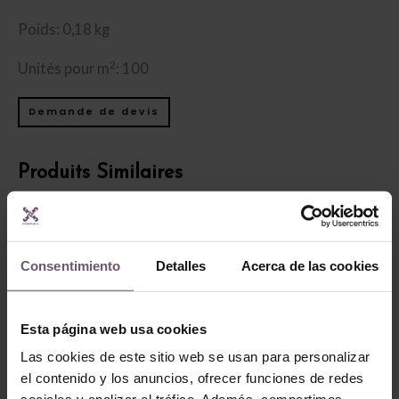
Poids: 0,18 kg
2
Unités pour m
: 100
Demande de devis
Produits Similaires
Consentimiento
Detalles
Acerca de las cookies
Esta página web usa cookies
Las cookies de este sitio web se usan para personalizar
Zellige en stock -
el contenido y los anuncios, ofrecer funciones de redes
none
Zellige en stock - none