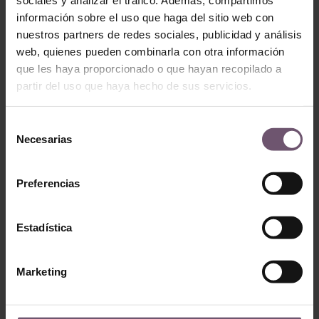
sociales y analizar el tráfico. Además, compartimos
Mod. ZC206 –
Mod. ZC209 – 10×10
información sobre el uso que haga del sitio web con
10×10
nuestros partners de redes sociales, publicidad y análisis
LIRE LA SUITE
web, quienes pueden combinarla con otra información
LIRE LA SUITE
que les haya proporcionado o que hayan recopilado a
partir del uso que haya hecho de sus servicios.
Selección
Necesarias
de
consentimiento
Preferencias
Estadística
Zellige en stock -
none
Zellige en stock - none
Mod. ZC218 –
Marketing
Mod. ZC204 –
10×10
15x15cm
LIRE LA SUITE
LIRE LA SUITE