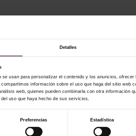
Detalles
s
b se usan para personalizar el contenido y los anuncios, ofrecer
s, compartimos información sobre el uso que haga del sitio web 
 análisis web, quienes pueden combinarla con otra información q
r del uso que haya hecho de sus servicios.
- Tallado
Zellige en stock - Tallado
Tarajal
Preferencias
Estadística
ITE
LIRE LA SUITE