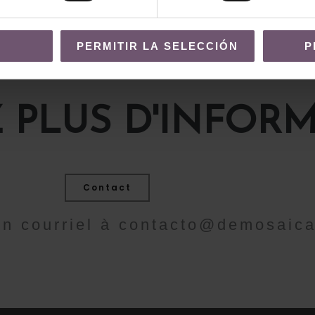
PERMITIR LA SELECCIÓN
P
 PLUS D'INFORM
Contact
n courriel à
contacto@demosaic