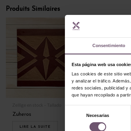
Produits Similaires
Consentimiento
Esta página web usa cookie
Las cookies de este sitio we
y analizar el tráfico. Ademá
redes sociales, publicidad y
que hayan recopilado a parti
Zellige en stock - Tallado
Zellige en stock 
Selección
Zuheros
Guijo
Necesarias
de
consentimiento
LIRE LA SUITE
LIRE LA SU