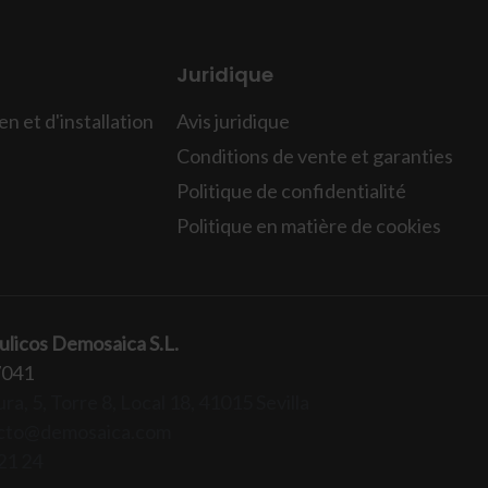
Juridique
n et d'installation
Avis juridique
Conditions de vente et garanties
Politique de confidentialité
Politique en matière de cookies
ulicos Demosaica S.L.
7041
ra, 5, Torre 8, Local 18, 41015 Sevilla
cto@demosaica.com
21 24