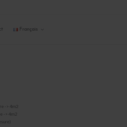
ct
Français
ure -> 4m2
re -> 4m2
esure)