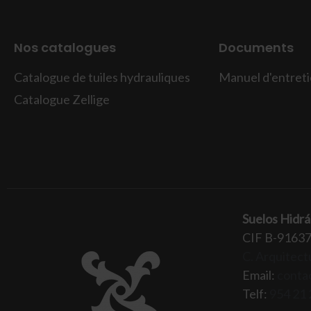
Nos catalogues
Documents
Catalogue de tuiles hydrauliques
Manuel d'entretie
Catalogue Zellige
Suelos Hidrá
CIF B-9163
C. Arquitectu
Email:
conta
Telf:
954 21 