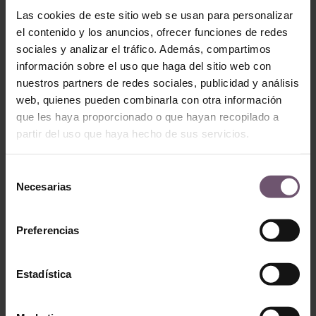
Las cookies de este sitio web se usan para personalizar
el contenido y los anuncios, ofrecer funciones de redes
sociales y analizar el tráfico. Además, compartimos
información sobre el uso que haga del sitio web con
nuestros partners de redes sociales, publicidad y análisis
web, quienes pueden combinarla con otra información
Zellige en stock -
que les haya proporcionado o que hayan recopilado a
Tallado
Zellige en stock - Tallado
partir del uso que haya hecho de sus servicios.
Tarajal
Tarajal
LIRE LA SUITE
LIRE LA SUITE
Selección
Necesarias
de
consentimiento
Preferencias
Estadística