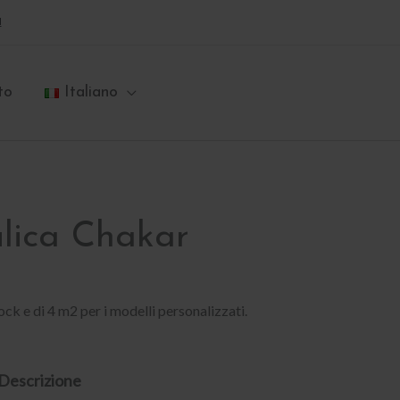
a
to
Italiano
lica Chakar
ock e di 4 m2 per i modelli personalizzati.
Descrizione