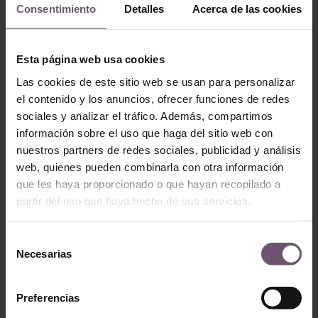
Consentimiento
Detalles
Acerca de las cookies
Richiesta di preventivo
Prodotti Correlati
Esta página web usa cookies
Las cookies de este sitio web se usan para personalizar
el contenido y los anuncios, ofrecer funciones de redes
sociales y analizar el tráfico. Además, compartimos
información sobre el uso que haga del sitio web con
nuestros partners de redes sociales, publicidad y análisis
web, quienes pueden combinarla con otra información
que les haya proporcionado o que hayan recopilado a
partir del uso que haya hecho de sus servicios.
Baldosas hidráulicas
Baldosas hidráulicas
Baldosa
Selección
Baldosa Hidráulica
Necesarias
Hidráulica Mod
de
Mod 064
357
consentimiento
LEGGI TUTTO
Preferencias
LEGGI TUTTO