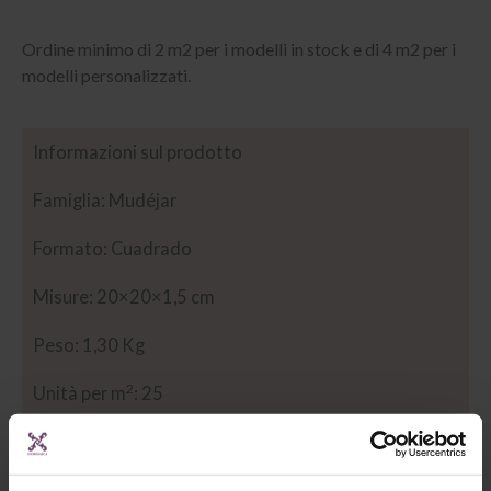
Ordine minimo di 2 m2 per i modelli in stock e di 4 m2 per i
modelli personalizzati.
Informazioni sul prodotto
Famiglia: Mudéjar
Formato: Cuadrado
Misure: 20×20×1,5 cm
Peso: 1,30 Kg
2
Unità per m
: 25
Descrizione