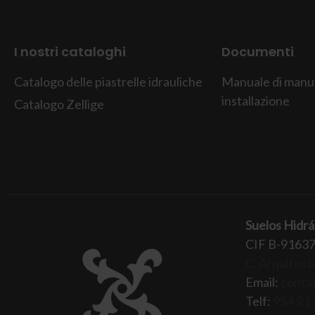
I nostri cataloghi
Documenti
Catalogo delle piastrelle idrauliche
Manuale di manu
installazione
Catalogo Zellige
Suelos Hidrá
CIF B-9163
C. Arquitectu
Email:
conta
Telf:
954 21 