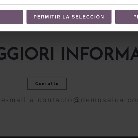
PERMITIR LA SELECCIÓN
P
GIORI INFORMA
Contatto
n'e-mail a
contacto@demosaica.c