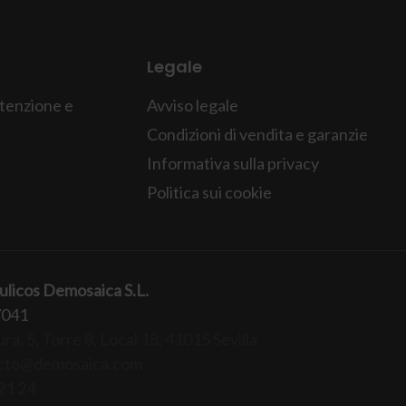
Legale
tenzione e
Avviso legale
Condizioni di vendita e garanzie
Informativa sulla privacy
Politica sui cookie
ulicos Demosaica S.L.
7041
ra, 5, Torre 8, Local 18, 41015 Sevilla
cto@demosaica.com
21 24