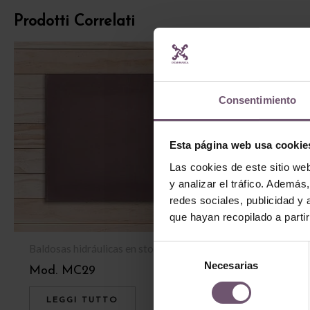
Prodotti Correlati
Consentimiento
Esta página web usa cookie
Las cookies de este sitio we
y analizar el tráfico. Ademá
redes sociales, publicidad y
que hayan recopilado a parti
Baldosas hidráulicas en stock
Baldosas hidrául
Selección
Necesarias
de
Mod. MC29
Mod. MC40
consentimiento
LEGGI TUTTO
LEGGI TUT