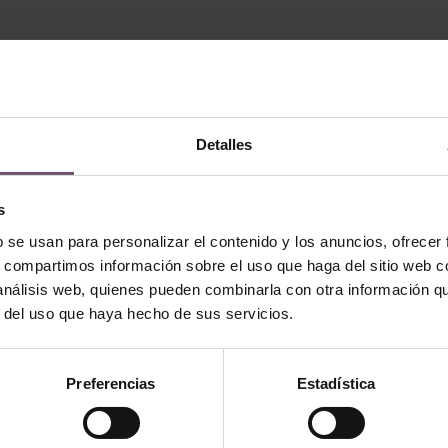
Detalles
s
b se usan para personalizar el contenido y los anuncios, ofrecer
s, compartimos información sobre el uso que haga del sitio web 
 análisis web, quienes pueden combinarla con otra información q
r del uso que haya hecho de sus servicios.
icas en stock
Baldosas hidráulicas en stock
Preferencias
Estadística
Mod. MC15
TO
LEGGI TUTTO