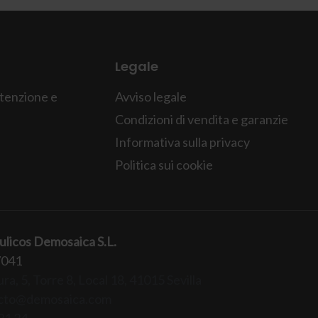
Legale
tenzione e
Avviso legale
Condizioni di vendita e garanzie
Informativa sulla privacy
Politica sui cookie
ulicos Demosaica S.L.
7041
ra, 5, Torre 8, Local 18, 41015 Sevilla
cto@demosaica.com