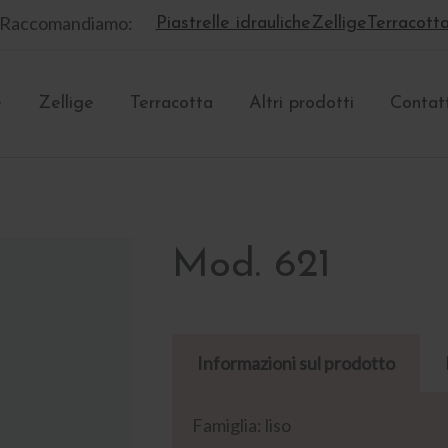
Raccomandiamo:
Piastrelle idrauliche
Zellige
Terracott
e
Zellige
Terracotta
Altri prodotti
Contat
Mod. 621
Informazioni sul prodotto
Famiglia: liso