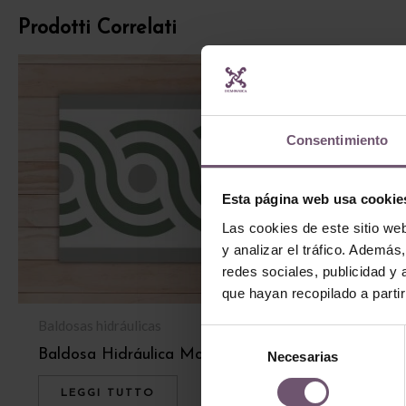
Prodotti Correlati
Consentimiento
Esta página web usa cookie
Las cookies de este sitio we
y analizar el tráfico. Ademá
redes sociales, publicidad y
que hayan recopilado a parti
Baldosas hidráulicas
Baldosas hidrául
Selección
Baldosa Hidr
Baldosa Hidráulica Mod 047
Necesarias
de
320
consentimiento
LEGGI TUTTO