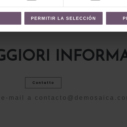
TO
PERMITIR LA SELECCIÓN
P
GIORI INFORMA
Contatto
n'e-mail a
contacto@demosaica.c