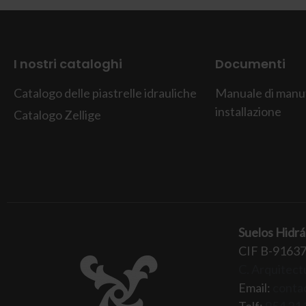
I nostri cataloghi
Documenti
Catalogo delle piastrelle idrauliche
Manuale di manu
installazione
Catalogo Zellige
Suelos Hidrá
CIF B-9163
C. Arquitectu
Email:
conta