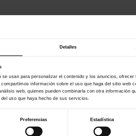
Detalles
s
b se usan para personalizar el contenido y los anuncios, ofrecer
s, compartimos información sobre el uso que haga del sitio web 
 análisis web, quienes pueden combinarla con otra información q
r del uso que haya hecho de sus servicios.
icas
Baldosas hidráulicas
áulica Mod
Baldosa Hidráulica Mod 357
Preferencias
Estadística
LEGGI TUTTO