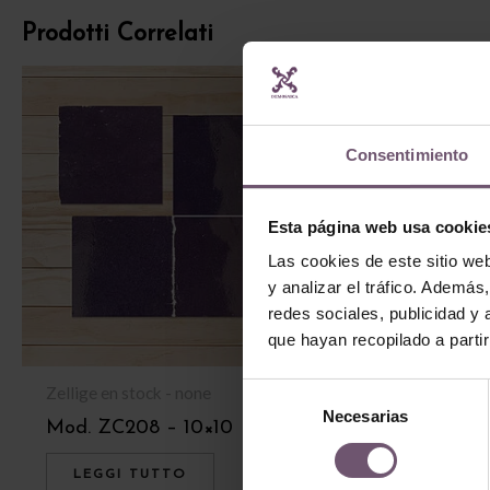
Prodotti Correlati
Consentimiento
Esta página web usa cookie
Las cookies de este sitio we
y analizar el tráfico. Ademá
redes sociales, publicidad y
que hayan recopilado a parti
Selección
Zellige en stock - none
Zellige en stock
Necesarias
de
Mod. ZC208 – 10×10
Mod. ZC211 –
consentimiento
LEGGI TUTTO
LEGGI TUT