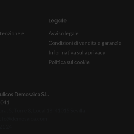
Legale
tenzione e
Avviso legale
Condizioni di vendita e garanzie
Informativa sulla privacy
Politica sui cookie
ulicos Demosaica S.L.
7041
ra, 5, Torre 8, Local 18, 41015 Sevilla
cto@demosaica.com
21 24