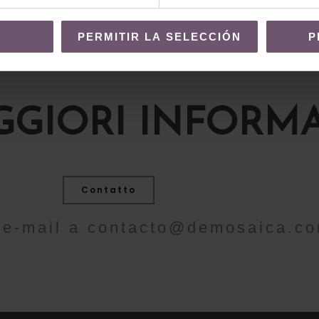
PERMITIR LA SELECCIÓN
P
GIORI INFORMA
Contatto
n'e-mail a
contacto@demosaica.c