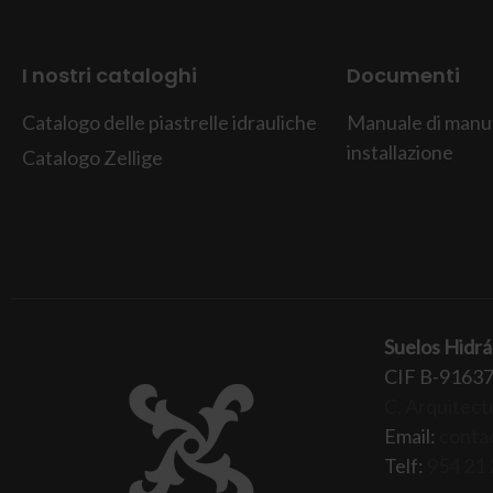
I nostri cataloghi
Documenti
Catalogo delle piastrelle idrauliche
Manuale di manu
installazione
Catalogo Zellige
Suelos Hidrá
CIF B-9163
C. Arquitectu
Email:
conta
Telf:
954 21 