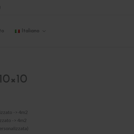
a
to
Italiano
10×10
lizzato -> 4m2
izzato -> 4m2
personalizzata)