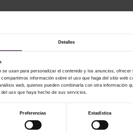
Detalles
s
b se usan para personalizar el contenido y los anuncios, ofrecer
s, compartimos información sobre el uso que haga del sitio web 
 análisis web, quienes pueden combinarla con otra información q
r del uso que haya hecho de sus servicios.
 - none
Zellige en stock - none
Preferencias
Estadística
 10×10
Mod. ZC201 – 10×10
TO
LEGGI TUTTO