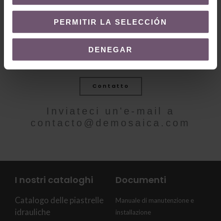
PERMITIR LA SELECCIÓN
DENEGAR
VOLETE MAGGIORI INFORMAZIONI?
Contatto
Inviateci un'e-mail a
contacto@demosaica.com
I nostri cataloghi
Documenti
Catalogo delle piastrelle
Manuale di manutenzione e
idrauliche
installazione