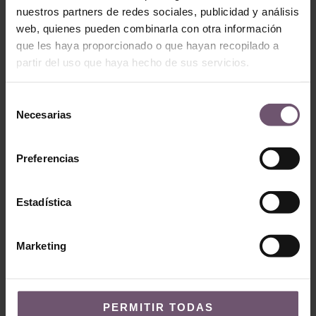
ZP062 – Kshour 2
nuestros partners de redes sociales, publicidad y análisis
ZP091 – Kora 1
LEGGI TUTTO
web, quienes pueden combinarla con otra información
LEGGI TUTTO
que les haya proporcionado o que hayan recopilado a
partir del uso que haya hecho de sus servicios.
Selección
Necesarias
de
consentimiento
Preferencias
Estadística
Zellige
Zellige
ZP111 – Seft
Marketing
ZP101 – Nzik
LEGGI TUTTO
LEGGI TUTTO
PERMITIR TODAS