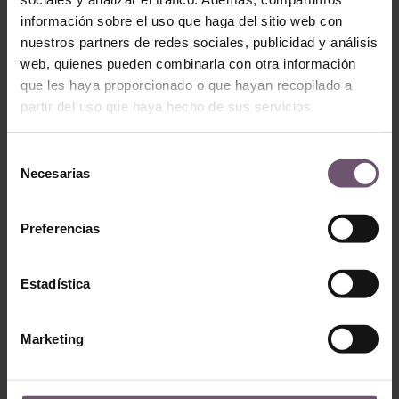
información sobre el uso que haga del sitio web con
Zellige
nuestros partners de redes sociales, publicidad y análisis
Zellige
ZP01 – Mdoudad
web, quienes pueden combinarla con otra información
ZP091 – Kora 1
que les haya proporcionado o que hayan recopilado a
LEGGI TUTTO
partir del uso que haya hecho de sus servicios.
LEGGI TUTTO
Selección
Necesarias
de
consentimiento
Preferencias
Estadística
Zellige
Marketing
Zellige
ZP081 – Chaayer
ZP011 – Muthaman
LEGGI TUTTO