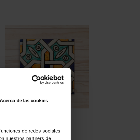
Acerca de las cookies
Azulejos pintados a mano
AP31-16 – Nambroca
 funciones de redes sociales
con nuestros partners de
LEER MÁS