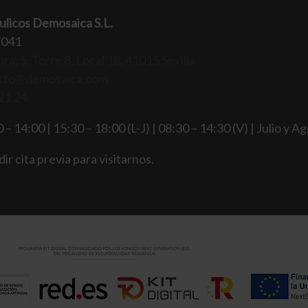
ulicos Demosaica S.L.
7041
ra, 5, Torre 8, Local 18, 41015 Sevilla
cto@demosaica.com
21 24
 – 14:00 | 15:30 – 18:00 (L-J) | 08:30 – 14:30 (V) | Julio y A
ir cita previa para visitarnos.