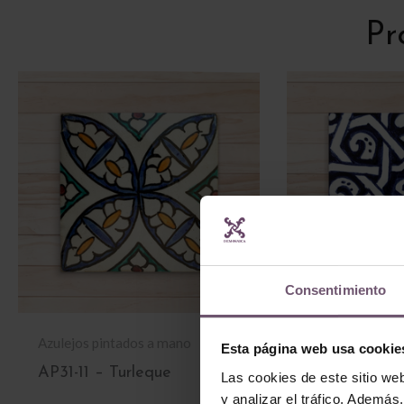
Pr
Consentimiento
Azulejos pintados a mano
Azulejos pintad
Esta página web usa cookie
AP31-11 – Turleque
AP21-15 – Al
Las cookies de este sitio we
y analizar el tráfico. Ademá
LEER MÁS
LEER MÁS