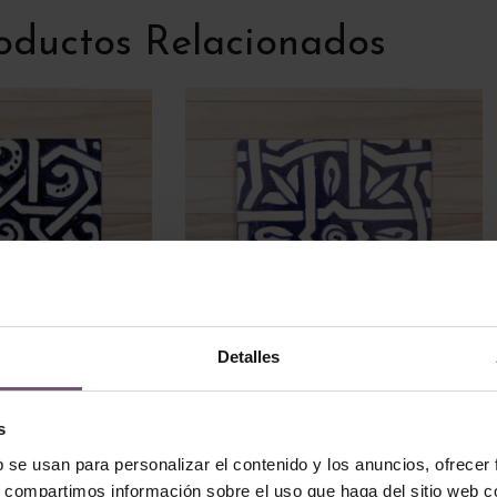
oductos Relacionados
Detalles
os a mano
Azulejos pintados a mano
s
dehín
AP21-24 – Malahá
b se usan para personalizar el contenido y los anuncios, ofrecer
s, compartimos información sobre el uso que haga del sitio web 
LEER MÁS