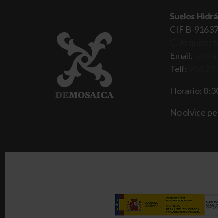
Suelos Hidrá
CIF B-9163
C. Arquitectu
Email:
conta
Telf:
954 21 
Horario: 8:30
No olvide ped