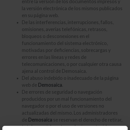
entre la versión de los documentos impresos y
la versión electrónica de los mismos publicados
en su página web.
De las interferencias, interrupciones, fallos,
omisiones, averías telefónicas, retrasos,
bloqueos o desconexiones en el
funcionamiento del sistema electrónico,
motivadas por deficiencias, sobrecargas y
errores en las líneas y redes de
telecomunicaciones, o por cualquier otra causa
ajena al control de Demosaica.
Del abuso indebido o inadecuado de la página
web de
Demosaica
.
De errores de seguridad o navegación
producidos por un mal funcionamiento del
navegador o por el uso de versiones no
actualizadas del mismo. Los administradores
de
Demosaica
se reservan el derecho de retirar,
total o parcialmente, cualquier contenido o