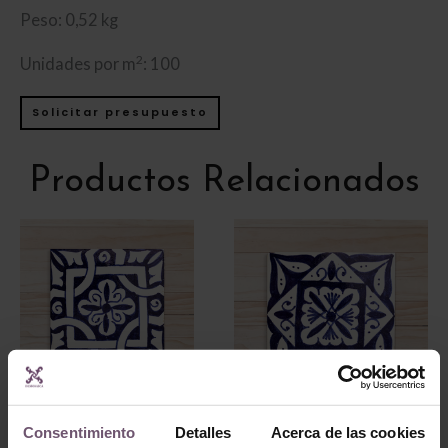
Peso: 0,52 kg
2
Unidades por m
: 100
Solicitar presupuesto
Productos Relacionados
Azulejos pintados a
Consentimiento
Detalles
Acerca de las cookies
mano
Azulejos pintados a