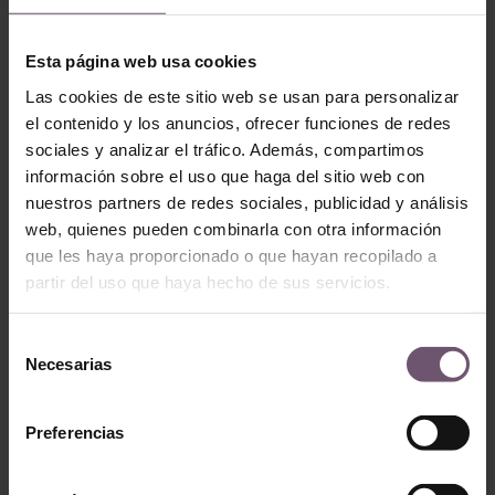
mano
AP21-20 – Laroles
AP21-23 – Aldella
LEER MÁS
Esta página web usa cookies
LEER MÁS
Las cookies de este sitio web se usan para personalizar
el contenido y los anuncios, ofrecer funciones de redes
sociales y analizar el tráfico. Además, compartimos
información sobre el uso que haga del sitio web con
nuestros partners de redes sociales, publicidad y análisis
web, quienes pueden combinarla con otra información
que les haya proporcionado o que hayan recopilado a
partir del uso que haya hecho de sus servicios.
Selección
Necesarias
de
Azulejos pintados a
mano
consentimiento
Azulejos pintados a
mano
AP31-14 –
Preferencias
AP21-11 – Bugéjar
Almaguer
LEER MÁS
LEER MÁS