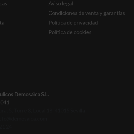
icas
Aviso legal
Condiciones de venta y garantías
ta
Política de privacidad
Política de cookies
ulicos Demosaica S.L.
7041
ra, 5, Torre 8, Local 18, 41015 Sevilla
cto@demosaica.com
21 24