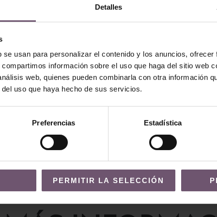
Detalles
s
b se usan para personalizar el contenido y los anuncios, ofrecer
s, compartimos información sobre el uso que haga del sitio web 
 análisis web, quienes pueden combinarla con otra información q
r del uso que haya hecho de sus servicios.
icas
Baldosas hidráulicas
áulica Mod
Baldosa Hidráulica Mod
023
Preferencias
Estadística
LEER MÁS
PERMITIR LA SELECCIÓN
P