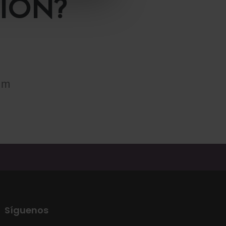
IÓN?
om
Síguenos