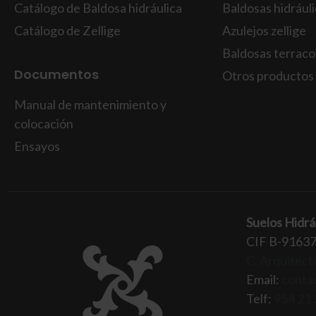
Catálogo de Baldosa hidráulica
Baldosas hidrául
Catálogo de Zellige
Azulejos zellige
Baldosas terraco
Documentos
Otros productos
Manual de mantenimiento y
colocación
Ensayos
Suelos Hidrá
CIF B-9163
C. Arquitectu
Email:
conta
Telf:
954 21 