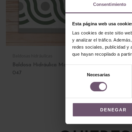
Consentimiento
Esta página web usa cookie
Las cookies de este sitio we
y analizar el tráfico. Ademá
redes sociales, publicidad y
que hayan recopilado a parti
Baldosas hidráulicas
Baldosas hidrául
Baldosa Hidráulica Mod
Baldosa Hidr
Selección
047
317
Necesarias
de
consentimiento
LEER MÁS
LEER MÁS
DENEGAR