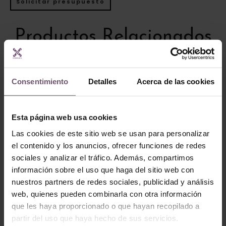
Solicitar presupuesto
Productos Relacionados
Consentimiento
Detalles
Acerca de las cookies
Esta página web usa cookies
Las cookies de este sitio web se usan para personalizar
el contenido y los anuncios, ofrecer funciones de redes
sociales y analizar el tráfico. Además, compartimos
Baldosas hidráulicas
información sobre el uso que haga del sitio web con
Baldosas hidráulicas
Baldosa
nuestros partners de redes sociales, publicidad y análisis
Baldosa Hidráulica
Hidráulica Mod
web, quienes pueden combinarla con otra información
Mod 026
317
que les haya proporcionado o que hayan recopilado a
LEER MÁS
LEER MÁS
partir del uso que haya hecho de sus servicios.