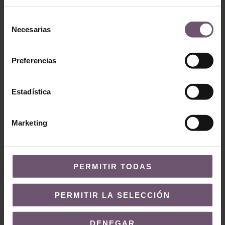
Selección
Necesarias
de
consentimiento
Preferencias
Estadística
Baldosas hidráulicas
Marketing
Baldosas hidráulicas
Baldosa
Baldosa Hidráulica
Hidráulica Mod
Mod 246
010
PERMITIR TODAS
LEER MÁS
LEER MÁS
PERMITIR LA SELECCIÓN
DENEGAR