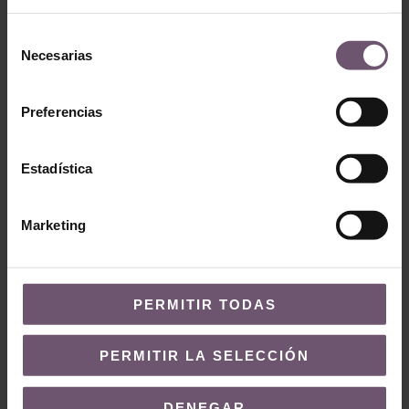
Selección
Necesarias
de
consentimiento
Preferencias
Estadística
Baldosas hidráulicas
Marketing
Baldosas hidráulicas
Baldosa
Baldosa Hidráulica
Hidráulica Mod
Mod 317
227
PERMITIR TODAS
LEER MÁS
LEER MÁS
PERMITIR LA SELECCIÓN
DENEGAR