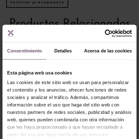
Solicitar presupuesto
Productos Relacionados
Consentimiento
Detalles
Acerca de las cookies
Esta página web usa cookies
Las cookies de este sitio web se usan para personalizar
el contenido y los anuncios, ofrecer funciones de redes
sociales y analizar el tráfico. Además, compartimos
Baldosas hidráulicas
información sobre el uso que haga del sitio web con
Baldosas hidráulicas
Baldosa
nuestros partners de redes sociales, publicidad y análisis
Baldosa Hidráulica
Hidráulica Mod
web, quienes pueden combinarla con otra información
Mod 228
010
que les haya proporcionado o que hayan recopilado a
LEER MÁS
LEER MÁS
partir del uso que haya hecho de sus servicios.