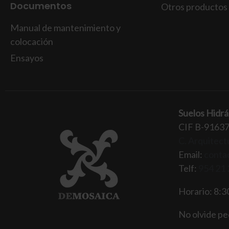
Documentos
Otros productos
Manual de mantenimiento y
colocación
Ensayos
Suelos Hidrá
CIF B-9163
C. Arquitectu
Email:
conta
Telf:
954 21 
Horario: 8:30
No olvide ped