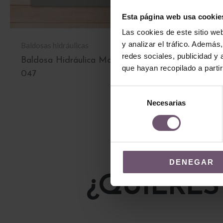
Esta página web usa cookie
Las cookies de este sitio we
y analizar el tráfico. Ademá
Baldosas hidráulicas
Baldosas hidrául
redes sociales, publicidad y
Baldosa Hidráulica Mod
Baldosa Hidr
que hayan recopilado a parti
047
064
Selección
LEER MÁS
LEER MÁS
Necesarias
de
consentimiento
DENEGAR
¿QUIERES