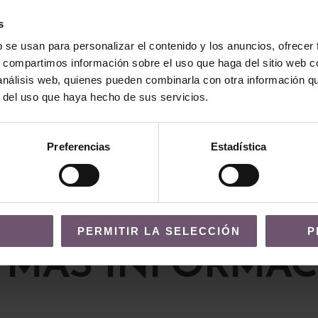
s
b se usan para personalizar el contenido y los anuncios, ofrecer
s, compartimos información sobre el uso que haga del sitio web 
icas
Baldosas hidráulicas
 análisis web, quienes pueden combinarla con otra información q
áulica Mod
Baldosa Hidráulica Mod
r del uso que haya hecho de sus servicios.
246
LEER MÁS
Preferencias
Estadística
PERMITIR LA SELECCIÓN
P
 MÁS INFORMAC