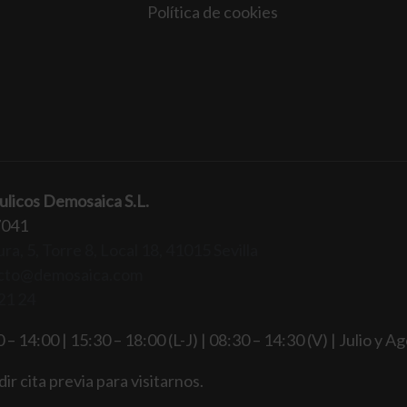
Política de cookies
ulicos Demosaica S.L.
7041
ra, 5, Torre 8, Local 18, 41015 Sevilla
cto@demosaica.com
21 24
 – 14:00 | 15:30 – 18:00 (L-J) | 08:30 – 14:30 (V) | Julio y A
ir cita previa para visitarnos.