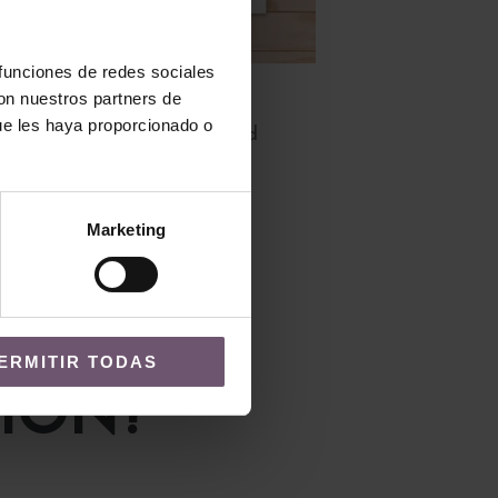
 funciones de redes sociales
con nuestros partners de
Baldosas hidráulicas
ue les haya proporcionado o
Baldosa Hidráulica Mod
226
LEER MÁS
Marketing
ERMITIR TODAS
IÓN?