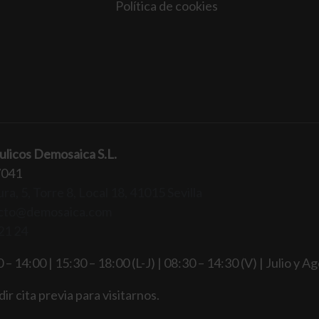
Política de cookies
ulicos Demosaica S.L.
7041
ra, 5, Torre 8, Local 18, 41015 Sevilla
cto@demosaica.com
21 24
 – 14:00 | 15:30 – 18:00 (L-J) | 08:30 – 14:30 (V) | Julio y A
ir cita previa para visitarnos.