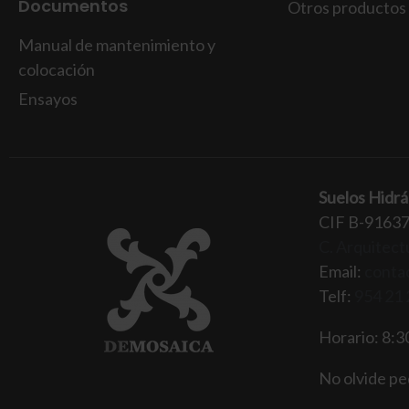
Documentos
Otros productos
Manual de mantenimiento y
colocación
Ensayos
Suelos Hidrá
CIF B-9163
C. Arquitectu
Email:
conta
Telf:
954 21 
Horario: 8:30
No olvide ped