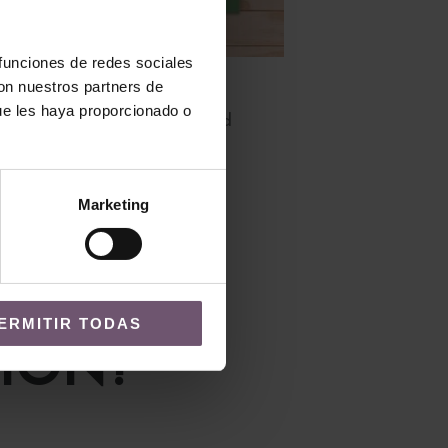
 funciones de redes sociales
con nuestros partners de
Baldosas hidráulicas
ue les haya proporcionado o
Baldosa Hidráulica Mod
023
LEER MÁS
Marketing
ERMITIR TODAS
IÓN?