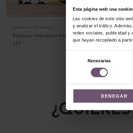
Esta página web usa cookie
Las cookies de este sitio we
y analizar el tráfico. Ademá
Baldosas hidráulicas
Baldosas hidrául
redes sociales, publicidad y
Baldosa Hidráulica Mod
Baldosa Hidr
que hayan recopilado a parti
357
227
Selección
LEER MÁS
LEER MÁS
Necesarias
de
consentimiento
DENEGAR
¿QUIERES