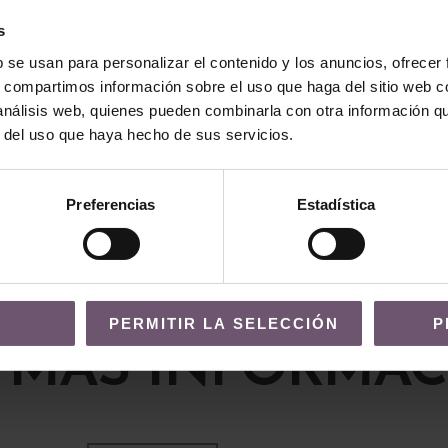
s
b se usan para personalizar el contenido y los anuncios, ofrecer
s, compartimos información sobre el uso que haga del sitio web 
icas
Baldosas hidráulicas
 análisis web, quienes pueden combinarla con otra información q
áulica Mod
Baldosa Hidráulica Mod
r del uso que haya hecho de sus servicios.
009
LEER MÁS
Preferencias
Estadística
PERMITIR LA SELECCIÓN
P
 MÁS INFORMAC