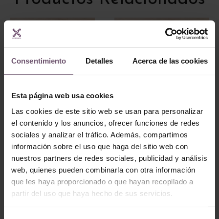
Consentimiento
Detalles
Acerca de las cookies
Esta página web usa cookies
Las cookies de este sitio web se usan para personalizar
Baldosas hidráulicas
el contenido y los anuncios, ofrecer funciones de redes
Baldosas hidráulicas
Baldosa
sociales y analizar el tráfico. Además, compartimos
Baldosa Hidráulica
Hidráulica Mod
información sobre el uso que haga del sitio web con
Mod 046
016
nuestros partners de redes sociales, publicidad y análisis
LEER MÁS
web, quienes pueden combinarla con otra información
LEER MÁS
que les haya proporcionado o que hayan recopilado a
partir del uso que haya hecho de sus servicios.