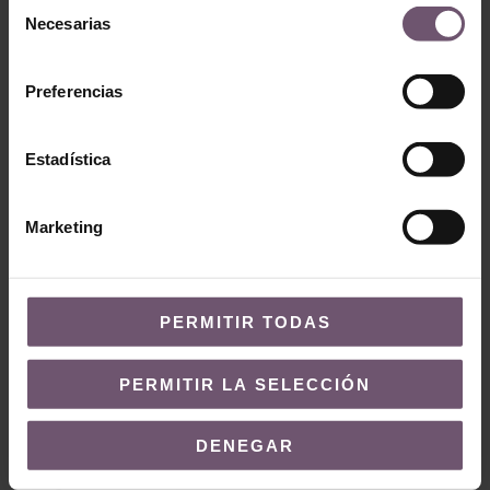
Selección
Necesarias
de
consentimiento
Preferencias
Estadística
Baldosas hidráulicas
Baldosas hidráulicas
Baldosa
Marketing
Baldosa Hidráulica
Hidráulica Mod
Mod 320
298
LEER MÁS
LEER MÁS
PERMITIR TODAS
PERMITIR LA SELECCIÓN
DENEGAR
¿QUIERES MÁS INFORMACIÓN?