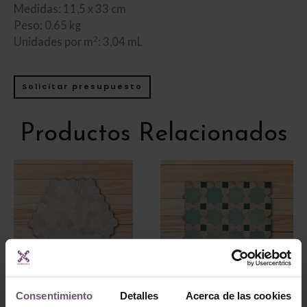
Medidas: 11,5 x 33 cm
Peso: 0.65 kg
2
Unidades por m
: 3,04 mL
Solicitar presupuesto
Productos Relacionados
Consentimiento
Detalles
Acerca de las cookies
Zellige