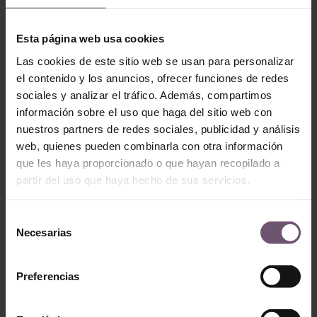
Zellige
ZP091 – Kora 1
ZP051 – Khatim-
LEER MÁS
Esta página web usa cookies
kmar
Las cookies de este sitio web se usan para personalizar
LEER MÁS
el contenido y los anuncios, ofrecer funciones de redes
sociales y analizar el tráfico. Además, compartimos
información sobre el uso que haga del sitio web con
nuestros partners de redes sociales, publicidad y análisis
web, quienes pueden combinarla con otra información
que les haya proporcionado o que hayan recopilado a
partir del uso que haya hecho de sus servicios.
Selección
Necesarias
de
consentimiento
Zellige
Zellige
ZP071 – Bokraa
Preferencias
ZP191 – Mseddis
LEER MÁS
LEER MÁS