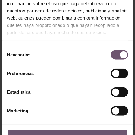
información sobre el uso que haga del sitio web con
nuestros partners de redes sociales, publicidad y análisis
web, quienes pueden combinarla con otra información
Ant
Sigu
que les haya proporcionado o que hayan recopilado a
partir del uso que haya hecho de sus servicios.
2 baños en Ourense (Mod. 111-D y Mod. 211)
Baño de estilo floral en Cataluña (Mod. 181)
Selección
Necesarias
de
consentimiento
Preferencias
Publicaciones Relacionadas:
Estadística
Marketing