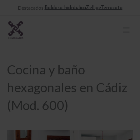
Ir
Destacados:
Baldosa hidráulica
Zellige
Terracota
al
contenido
Cocina y baño
hexagonales en Cádiz
(Mod. 600)