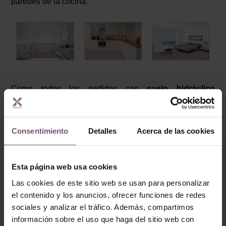
paredes de la cocina.
Como todos los pedidos con
suelo hidráulico
personalizado, este pedido tardó varias semanas en
fabricarse y enviarse al cliente, pero siempre merece la
pena la espera.
Consentimiento
Detalles
Acerca de las cookies
Consultas, presupuestos y pedidos al
+34 954 21 21 24
Esta página web usa cookies
o a
contacto@demosaica.com
.
Las cookies de este sitio web se usan para personalizar
el contenido y los anuncios, ofrecer funciones de redes
sociales y analizar el tráfico. Además, compartimos
información sobre el uso que haga del sitio web con