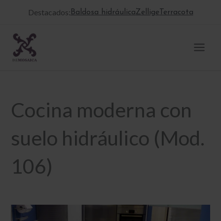
Ir
Destacados:
Baldosa hidráulica
Zellige
Terracota
al
contenido
Cocina moderna con
suelo hidráulico (Mod.
106)