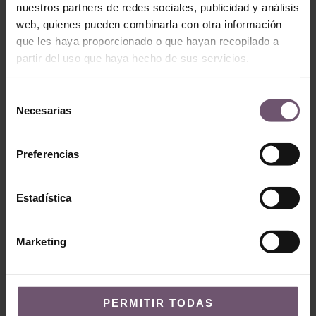
nuestros partners de redes sociales, publicidad y análisis
Ant
Sigu
web, quienes pueden combinarla con otra información
que les haya proporcionado o que hayan recopilado a
Barra de bar con patchwork de suelo hidráulico
Pequeño baño contemporáneo con suelo hidráulico Mod. 111-E
partir del uso que haya hecho de sus servicios.
Selección
Necesarias
de
consentimiento
Preferencias
Publicaciones Relacionadas:
Estadística
Marketing
PERMITIR TODAS