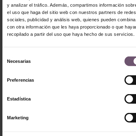
y analizar el tráfico. Además, compartimos información sobr
el uso que haga del sitio web con nuestros partners de redes
sociales, publicidad y análisis web, quienes pueden combina
Ant
Sigu
con otra información que les haya proporcionado o que haya
recopilado a partir del uso que haya hecho de sus servicios.
Amadis & Demosaica
Baño con suelo hidráulico y zellige en Francia (Mod. 189)
Selección
Necesarias
de
consentimiento
Preferencias
Publicaciones Relacionadas:
Estadística
Marketing