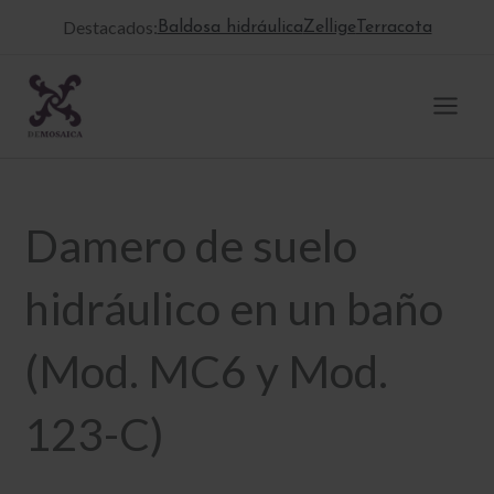
Ir
Destacados:
Baldosa hidráulica
Zellige
Terracota
al
contenido
Damero de suelo
hidráulico en un baño
(Mod. MC6 y Mod.
123-C)