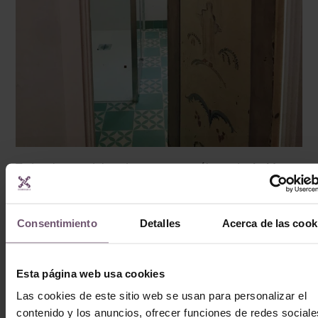
Todos los modelos de nuestro catálogo de
baldosas
hidráulicas
en stock están disponibles para servir en
cuanto se confirman los pedidos, sin plazos de
Consentimiento
Detalles
Acerca de las cook
fabricación y de entrega inmediata.
Consultas, presupuestos y pedidos al
+34 954 21 21 24
Esta página web usa cookies
o
contacto@demosaica.com
.
Las cookies de este sitio web se usan para personalizar el
contenido y los anuncios, ofrecer funciones de redes sociale