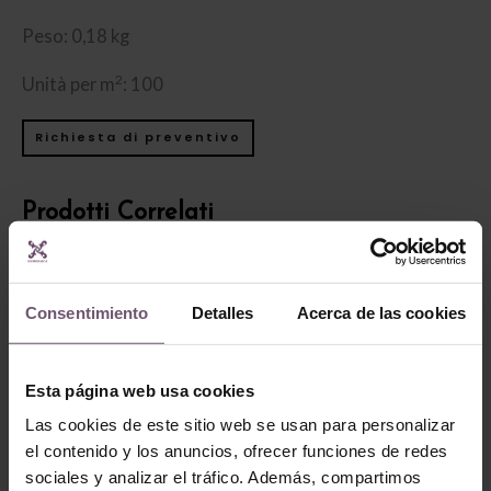
Peso: 0,18 kg
2
Unità per m
: 100
Richiesta di preventivo
Prodotti Correlati
Consentimiento
Detalles
Acerca de las cookies
Esta página web usa cookies
Las cookies de este sitio web se usan para personalizar
el contenido y los anuncios, ofrecer funciones de redes
Zellige en stock -
sociales y analizar el tráfico. Además, compartimos
none
Zellige en stock - none