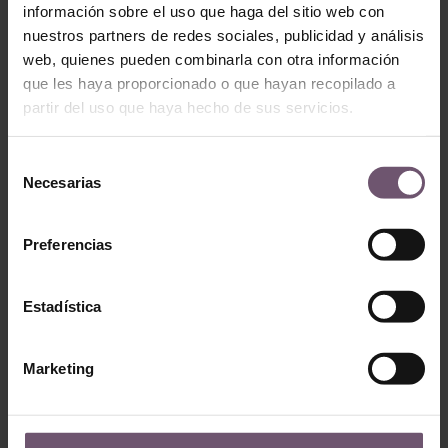
información sobre el uso que haga del sitio web con
Mod. ZC202 –
Mod. ZC217 – 10×10
nuestros partners de redes sociales, publicidad y análisis
10×10
LEGGI TUTTO
web, quienes pueden combinarla con otra información
LEGGI TUTTO
que les haya proporcionado o que hayan recopilado a
partir del uso que haya hecho de sus servicios.
Selección
Necesarias
de
consentimiento
Preferencias
Estadística
Zellige en stock -
none
Zellige en stock - none
Marketing
Mod. ZC220 –
Mod. ZC222 – 10×10
10×10
LEGGI TUTTO
LEGGI TUTTO