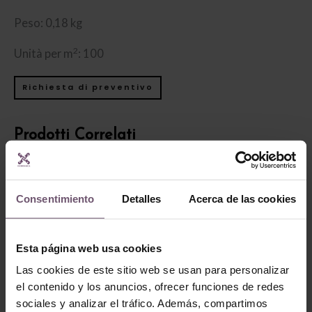
Peso: 0,18 kg
2
Unità per m
: 100
Richiesta di preventivo
Prodotti Correlati
Consentimiento
Detalles
Acerca de las cookies
Esta página web usa cookies
Las cookies de este sitio web se usan para personalizar
el contenido y los anuncios, ofrecer funciones de redes
Zellige en stock -
sociales y analizar el tráfico. Además, compartimos
none
Zellige en stock - none