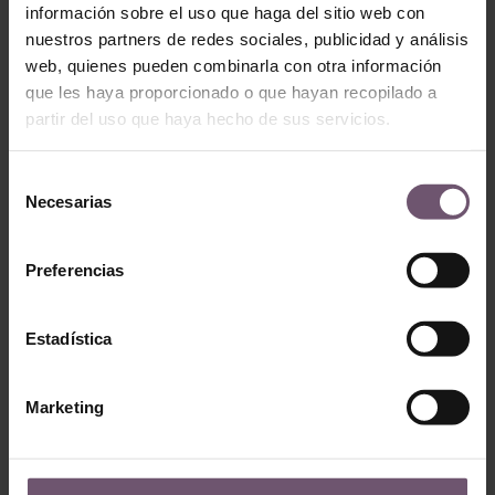
información sobre el uso que haga del sitio web con
Mod. ZC210 –
Mod. ZC201 – 10×10
nuestros partners de redes sociales, publicidad y análisis
10×10
LEGGI TUTTO
web, quienes pueden combinarla con otra información
LEGGI TUTTO
que les haya proporcionado o que hayan recopilado a
partir del uso que haya hecho de sus servicios.
Selección
Necesarias
de
consentimiento
Preferencias
Estadística
Zellige en stock -
none
Zellige en stock - none
Marketing
Mod. ZC203 –
Mod. ZC224 – 10×10
10×10
LEGGI TUTTO
LEGGI TUTTO