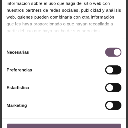
información sobre el uso que haga del sitio web con
Mod. ZC221 –
Mod. ZC224 – 10×10
nuestros partners de redes sociales, publicidad y análisis
10×10
LEGGI TUTTO
web, quienes pueden combinarla con otra información
LEGGI TUTTO
que les haya proporcionado o que hayan recopilado a
partir del uso que haya hecho de sus servicios.
Selección
Necesarias
de
consentimiento
Preferencias
Estadística
Zellige en stock -
none
Zellige en stock - none
Marketing
Mod. ZC214 –
Mod. ZC208 – 10×10
10×10
LEGGI TUTTO
LEGGI TUTTO