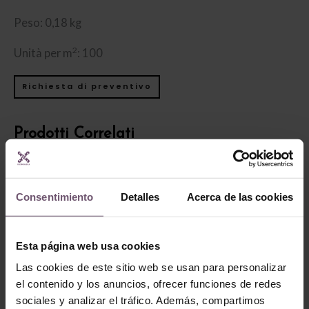
Peso: 0,18 kg
2
Unità per m
: 100
Richiesta di preventivo
Prodotti Correlati
Consentimiento
Detalles
Acerca de las cookies
Esta página web usa cookies
Las cookies de este sitio web se usan para personalizar
el contenido y los anuncios, ofrecer funciones de redes
Zellige en stock -
sociales y analizar el tráfico. Además, compartimos
none
Zellige en stock - none