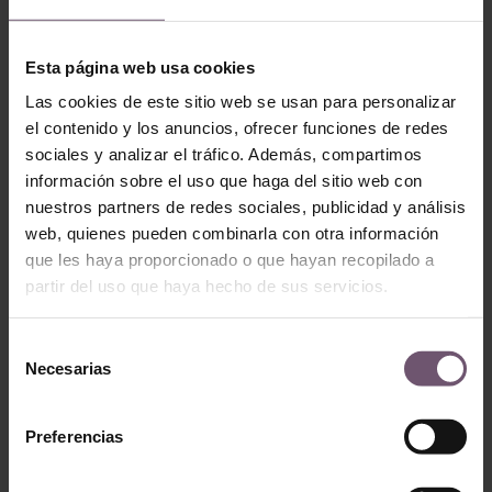
Zellige
Zellige
ZP031 – Tanger
Esta página web usa cookies
ZP131 – Musharabi
LEER MÁS
Las cookies de este sitio web se usan para personalizar
LEER MÁS
el contenido y los anuncios, ofrecer funciones de redes
sociales y analizar el tráfico. Además, compartimos
información sobre el uso que haga del sitio web con
nuestros partners de redes sociales, publicidad y análisis
web, quienes pueden combinarla con otra información
que les haya proporcionado o que hayan recopilado a
partir del uso que haya hecho de sus servicios.
Selección
Necesarias
de
consentimiento
Zellige
Zellige
ZP011 –
Preferencias
ZP062 – Kshour 2
Muthaman
LEER MÁS
LEER MÁS