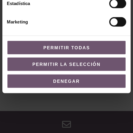
Estadística
Marketing
PERMITIR TODAS
¿QUIERES MÁS INFORMACIÓN?
PERMITIR LA SELECCIÓN
Contacto
Envíanos un correo a
DENEGAR
contacto@demosaica.com