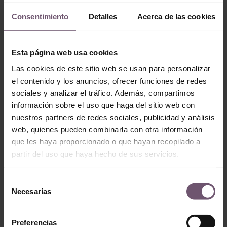
Consentimiento
Detalles
Acerca de las cookies
Lavabos
Esta página web usa cookies
Lavabos
lv04 – Mod.
Las cookies de este sitio web se usan para personalizar
lv32 – Mod. Baena
Cantillana
el contenido y los anuncios, ofrecer funciones de redes
LEER MÁS
LEER MÁS
sociales y analizar el tráfico. Además, compartimos
información sobre el uso que haga del sitio web con
nuestros partners de redes sociales, publicidad y análisis
web, quienes pueden combinarla con otra información
que les haya proporcionado o que hayan recopilado a
partir del uso que haya hecho de sus servicios.
Selección
Necesarias
de
consentimiento
Lavabos
Preferencias