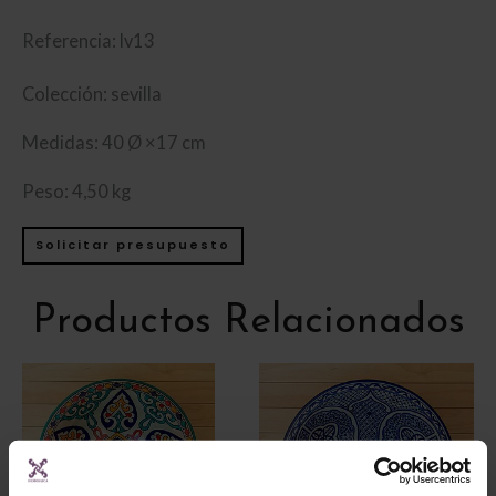
Referencia: lv13
Colección: sevilla
Medidas: 40 Ø ×17 cm
Peso: 4,50 kg
Solicitar presupuesto
Productos Relacionados