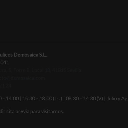
ulicos Demosaica S.L.
7041
ra, 5, Torre 8, Local 18, 41015 Sevilla
cto@demosaica.com
21 24
 – 14:00 | 15:30 – 18:00 (L-J) | 08:30 – 14:30 (V) | Julio y A
ir cita previa para visitarnos.