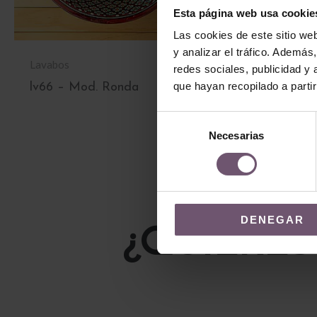
Esta página web usa cookie
Las cookies de este sitio we
y analizar el tráfico. Ademá
Lavabos
Lavabos
redes sociales, publicidad y
que hayan recopilado a parti
lv66 – Mod. Ronda
lv31 – Mod. 
LEER MÁS
LEER MÁS
Selección
Necesarias
de
consentimiento
DENEGAR
¿QUIERES