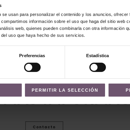
s
b se usan para personalizar el contenido y los anuncios, ofrecer
s, compartimos información sobre el uso que haga del sitio web 
Lavabos
 análisis web, quienes pueden combinarla con otra información q
r del uso que haya hecho de sus servicios.
Cabra
lv68 – Mod. San Pedro
LEER MÁS
Preferencias
Estadística
PERMITIR LA SELECCIÓN
P
 MÁS INFORMAC
Contacto