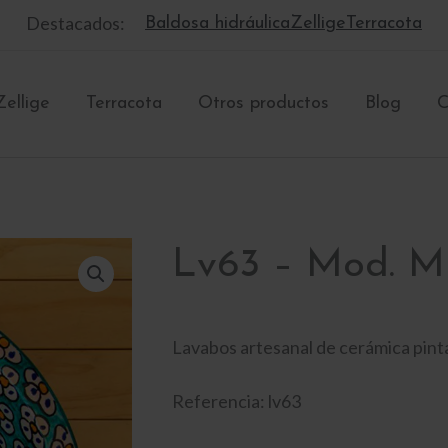
Destacados:
Baldosa hidráulica
Zellige
Terracota
Zellige
Terracota
Otros productos
Blog
C
Lv63 – Mod. Mi
Lavabos artesanal de cerámica pint
Referencia: lv63