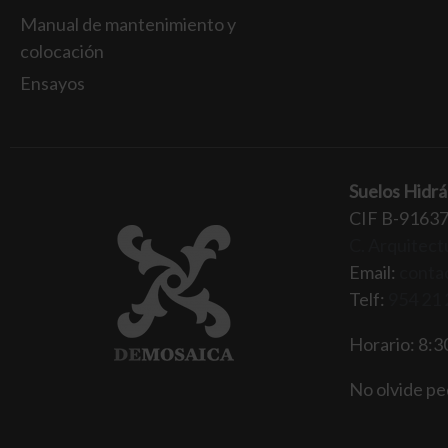
Manual de mantenimiento y
colocación
Ensayos
Suelos Hidrá
CIF B-9163
C. Arquitectu
Email:
conta
Telf:
954 21 
Horario: 8:30
No olvide ped