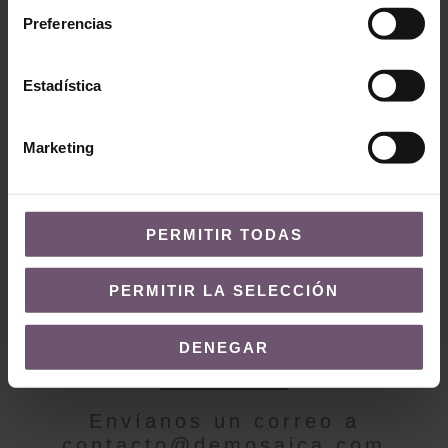
Preferencias
Baldosas hidráulicas
en stock
Baldosas hidráulicas en
Estadística
stock
Mod. MC48
Mod. MC06
LEER MÁS
Marketing
LEER MÁS
PERMITIR TODAS
PERMITIR LA SELECCIÓN
¿QUIERES MÁS INFORMACIÓN?
DENEGAR
Contacto
Envíanos un correo a
contacto@demosaica.com