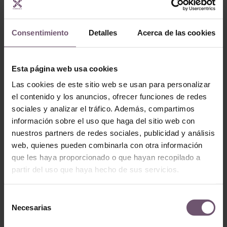
Consentimiento
Detalles
Acerca de las cookies
Esta página web usa cookies
Baldosas hidráulicas
en stock
Baldosas hidráulicas en
Las cookies de este sitio web se usan para personalizar
stock
Mod. MC38
el contenido y los anuncios, ofrecer funciones de redes
Mod. MC09
sociales y analizar el tráfico. Además, compartimos
LEER MÁS
LEER MÁS
información sobre el uso que haga del sitio web con
nuestros partners de redes sociales, publicidad y análisis
web, quienes pueden combinarla con otra información
que les haya proporcionado o que hayan recopilado a
partir del uso que haya hecho de sus servicios.
Selección
Necesarias
de
consentimiento