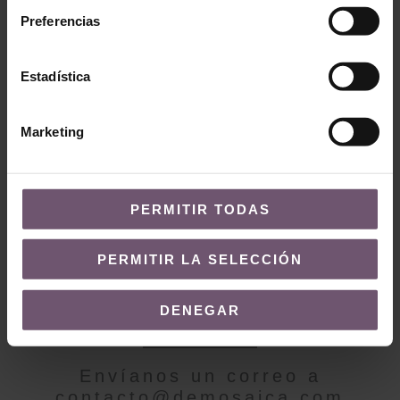
Preferencias
Baldosas hidráulicas
en stock
Baldosas hidráulicas en
Estadística
stock
Mod. MC48
Mod. MC39
LEER MÁS
Marketing
LEER MÁS
PERMITIR TODAS
PERMITIR LA SELECCIÓN
¿QUIERES MÁS INFORMACIÓN?
DENEGAR
Contacto
Envíanos un correo a
contacto@demosaica.com