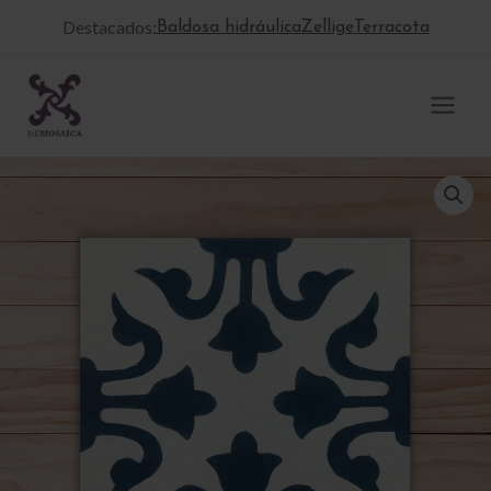
Ir
Destacados:
Baldosa hidráulica
Zellige
Terracota
al
contenido