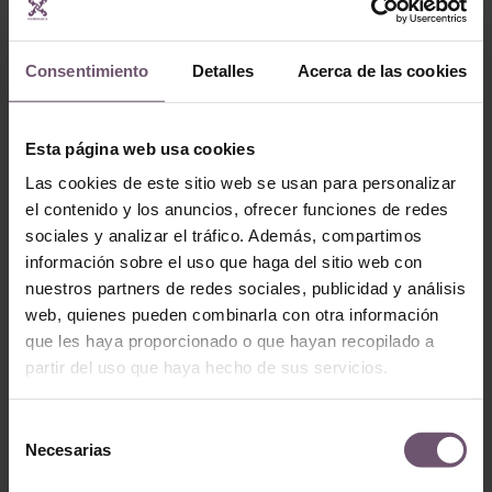
Consentimiento
Detalles
Acerca de las cookies
Esta página web usa cookies
Baldosas hidráulicas
en stock
Baldosas hidráulicas en
Las cookies de este sitio web se usan para personalizar
stock
Mod. MC24
el contenido y los anuncios, ofrecer funciones de redes
Mod. MC21
sociales y analizar el tráfico. Además, compartimos
LEER MÁS
LEER MÁS
información sobre el uso que haga del sitio web con
nuestros partners de redes sociales, publicidad y análisis
web, quienes pueden combinarla con otra información
que les haya proporcionado o que hayan recopilado a
partir del uso que haya hecho de sus servicios.
Selección
Necesarias
de
consentimiento