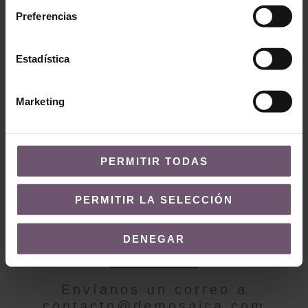
Preferencias
Baldosas hidráulicas
en stock
Baldosas hidráulicas en
Estadística
stock
Mod. 106-B
Mod. MC44
LEER MÁS
Marketing
LEER MÁS
PERMITIR TODAS
PERMITIR LA SELECCIÓN
¿QUIERES MÁS INFORMACIÓN?
DENEGAR
Contacto
Envíanos un correo a
contacto@demosaica.com