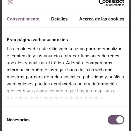
Consentimiento
Detalles
Acerca de las cookies
Esta página web usa cookies
Baldosas hidráulicas
en stock
Baldosas hidráulicas en
Las cookies de este sitio web se usan para personalizar
stock
Mod. MC44
el contenido y los anuncios, ofrecer funciones de redes
Mod. MC23
sociales y analizar el tráfico. Además, compartimos
LEER MÁS
LEER MÁS
información sobre el uso que haga del sitio web con
nuestros partners de redes sociales, publicidad y análisis
web, quienes pueden combinarla con otra información
que les haya proporcionado o que hayan recopilado a
partir del uso que haya hecho de sus servicios.
Selección
Necesarias
de
consentimiento