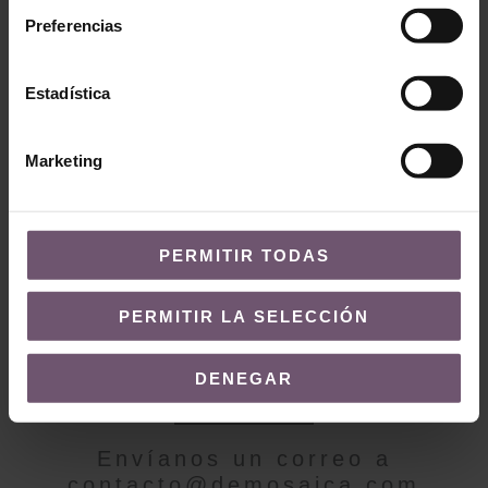
Preferencias
Baldosas hidráulicas
en stock
Baldosas hidráulicas en
Estadística
stock
Mod. MC47
Mod. MC06
LEER MÁS
Marketing
LEER MÁS
PERMITIR TODAS
PERMITIR LA SELECCIÓN
¿QUIERES MÁS INFORMACIÓN?
DENEGAR
Contacto
Envíanos un correo a
contacto@demosaica.com