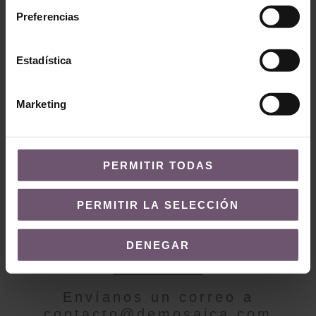
Preferencias
Baldosas hidráulicas
en stock
Baldosas hidráulicas en
Estadística
stock
Mod. MC09
Mod. MC03
LEER MÁS
Marketing
LEER MÁS
PERMITIR TODAS
PERMITIR LA SELECCIÓN
¿QUIERES MÁS INFORMACIÓN?
DENEGAR
Contacto
Envíanos un correo a
contacto@demosaica.com