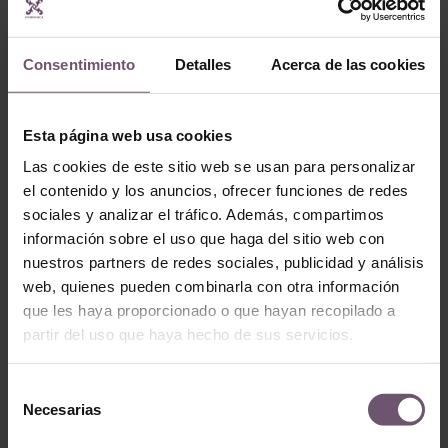
Consentimiento
Detalles
Acerca de las cookies
Esta página web usa cookies
Baldosas hidráulicas
en stock
Baldosas hidráulicas en
Las cookies de este sitio web se usan para personalizar
stock
Mod. MC24
el contenido y los anuncios, ofrecer funciones de redes
Mod. MC13
sociales y analizar el tráfico. Además, compartimos
LEER MÁS
LEER MÁS
información sobre el uso que haga del sitio web con
nuestros partners de redes sociales, publicidad y análisis
web, quienes pueden combinarla con otra información
que les haya proporcionado o que hayan recopilado a
partir del uso que haya hecho de sus servicios.
Selección
Necesarias
de
consentimiento