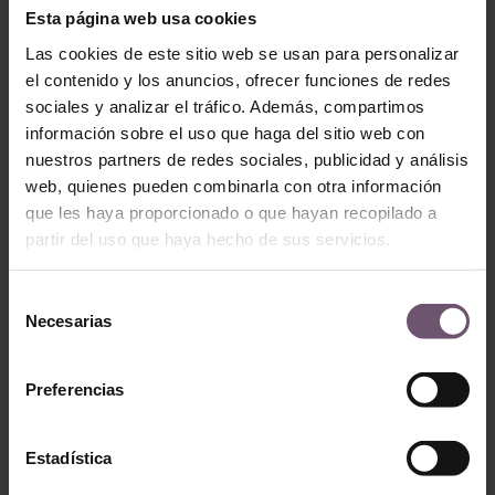
Esta página web usa cookies
Las cookies de este sitio web se usan para personalizar
el contenido y los anuncios, ofrecer funciones de redes
sociales y analizar el tráfico. Además, compartimos
información sobre el uso que haga del sitio web con
nuestros partners de redes sociales, publicidad y análisis
web, quienes pueden combinarla con otra información
que les haya proporcionado o que hayan recopilado a
partir del uso que haya hecho de sus servicios.
Zellige en stock -
Selección
Terracota
Zellige en stock -
Necesarias
de
Terracota
Mod. BB06 –
consentimiento
Mod. BB02 – 15×15
10×10
Preferencias
LEER MÁS
LEER MÁS
Estadística