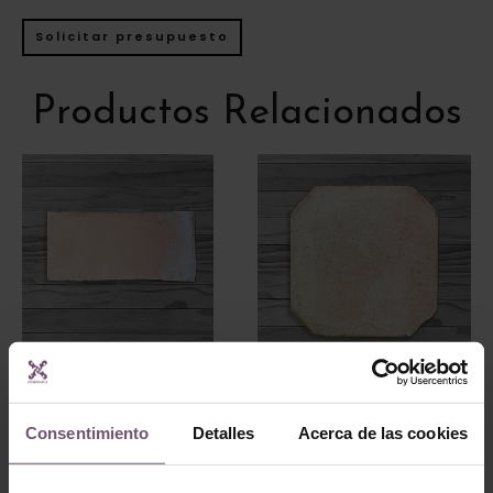
Solicitar presupuesto
Productos Relacionados
Zellige en stock -
Terracota
Zellige en stock -
Terracota
Consentimiento
Detalles
Acerca de las cookies
Mod. BB113
Mod. BB121
LEER MÁS
LEER MÁS