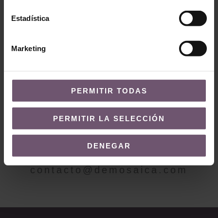
Mod. ZC216 –
Mod. ZC214 – 10×10
10×10
LEER MÁS
Estadística
LEER MÁS
Marketing
PERMITIR TODAS
¿QUIERES MÁS INFORMACIÓN?
PERMITIR LA SELECCIÓN
Contacto
DENEGAR
Envíanos un correo a
contacto@demosaica.com