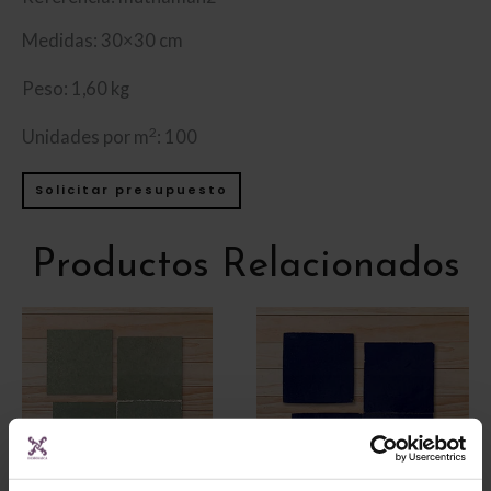
Medidas: 30×30 cm
Peso: 1,60 kg
2
Unidades por m
: 100
Solicitar presupuesto
Productos Relacionados