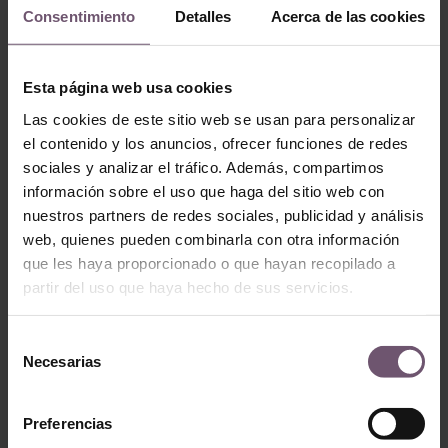
Consentimiento
Detalles
Acerca de las cookies
Zellige en stock -
none
Zellige en stock - none
Mod. ZC217 –
Esta página web usa cookies
Mod. ZC220 – 10×10
10×10
LEER MÁS
Las cookies de este sitio web se usan para personalizar
LEER MÁS
el contenido y los anuncios, ofrecer funciones de redes
sociales y analizar el tráfico. Además, compartimos
información sobre el uso que haga del sitio web con
nuestros partners de redes sociales, publicidad y análisis
web, quienes pueden combinarla con otra información
que les haya proporcionado o que hayan recopilado a
partir del uso que haya hecho de sus servicios.
Selección
Necesarias
de
consentimiento
Zellige en stock -
none
Zellige en stock - none
Preferencias