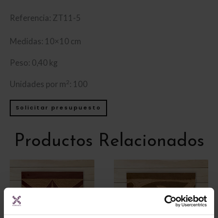
Referencia: ZT11-5
Medidas: 10×10 cm
Peso: 0,40 kg
2
Unidades por m
: 100
Solicitar presupuesto
Productos Relacionados