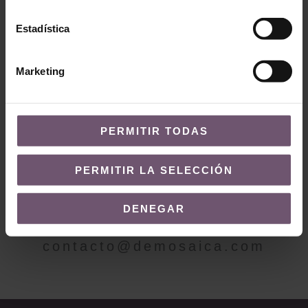
Tallado
Zellige en stock - Tallado
Zuheros
Tarajal
Estadística
LEER MÁS
LEER MÁS
Marketing
PERMITIR TODAS
¿QUIERES MÁS INFORMACIÓN?
PERMITIR LA SELECCIÓN
Contacto
DENEGAR
Envíanos un correo a
contacto@demosaica.com