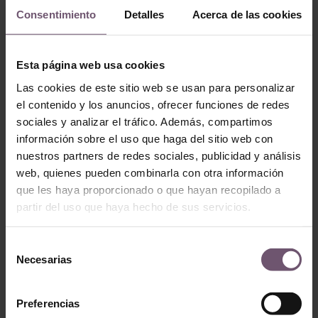
Consentimiento
Detalles
Acerca de las cookies
Zellige en stock -
Esta página web usa cookies
Tallado
Zellige en stock - Tallado
Las cookies de este sitio web se usan para personalizar
Zuheros
Montilla
el contenido y los anuncios, ofrecer funciones de redes
LEER MÁS
LEER MÁS
sociales y analizar el tráfico. Además, compartimos
información sobre el uso que haga del sitio web con
nuestros partners de redes sociales, publicidad y análisis
web, quienes pueden combinarla con otra información
que les haya proporcionado o que hayan recopilado a
partir del uso que haya hecho de sus servicios.
Selección
Necesarias
de
consentimiento
Preferencias
Zellige en stock -