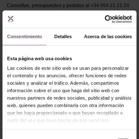
Consultas, presupuestos y pedidos al
+34 954 21 21 24
o
contacto@demosaica.com
.
Consentimiento
Detalles
Acerca de las cookies
Ant
Sigu
Esta página web usa cookies
Las cookies de este sitio web se usan para personalizar
Baño con suelo hidráulico en Francia (Mod. 224)
Mosaicos del siglo III a.C. encontrados en Turquía
el contenido y los anuncios, ofrecer funciones de redes
sociales y analizar el tráfico. Además, compartimos
información sobre el uso que haga del sitio web con
nuestros partners de redes sociales, publicidad y análisis
web, quienes pueden combinarla con otra información
que les haya proporcionado o que hayan recopilado a
partir del uso que haya hecho de sus servicios.
Publicaciones Relacionadas:
Selección