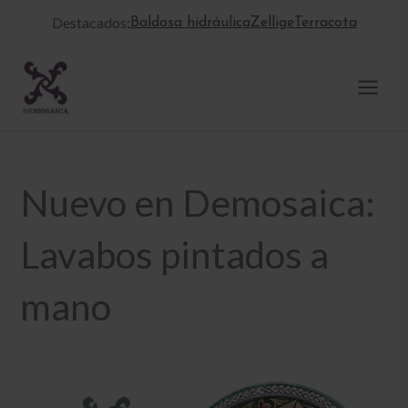
Ir
Destacados:
Baldosa hidráulica
Zellige
Terracota
al
contenido
Nuevo en Demosaica:
Lavabos pintados a
mano