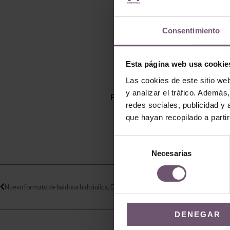
Consentimiento
Esta página web usa cookie
Las cookies de este sitio we
y analizar el tráfico. Ademá
Para personalizar el diseño de
redes sociales, publicidad y
que hayan recopilado a parti
Selección
Necesarias
de
consentimiento
Ant
Nuevo formato de baldosa hidráulica, Diamante
DENEGAR