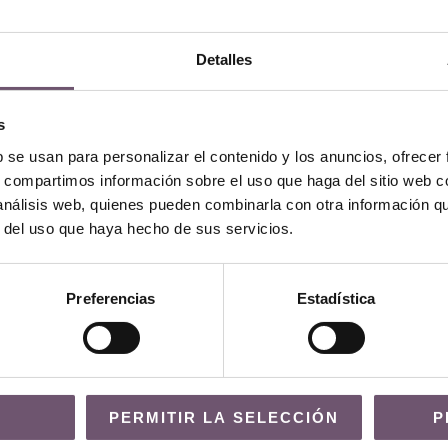
Detalles
s
b se usan para personalizar el contenido y los anuncios, ofrecer
s, compartimos información sobre el uso que haga del sitio web 
l rodapié recomendamos
contactar
con
Demosaica
por email o po
 análisis web, quienes pueden combinarla con otra información q
r del uso que haya hecho de sus servicios.
Preferencias
Estadística
PERMITIR LA SELECCIÓN
P