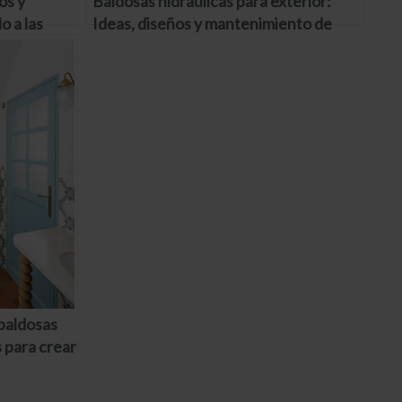
os y
Baldosas hidráulicas para exterior:
o a las
Ideas, diseños y mantenimiento de
calidad
baldosas
s para crear
nte