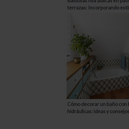
Baldosas hidráulicas en pati
terrazas: Incorporando estil
zonas exteriores
Cómo decorar un baño con 
hidráulicas: ideas y consejo
un ambiente fresco y relaja