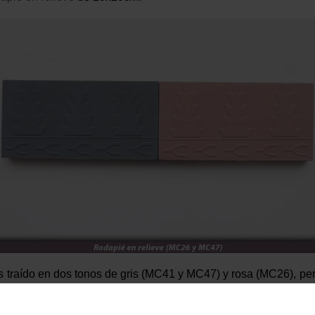
s traído en dos tonos de gris (MC41 y MC47) y rosa (MC26), per
ste formato tiene unas medidas de 20x10cm, un grosor de 1,6c