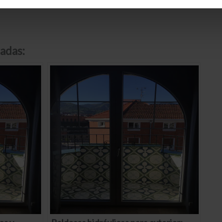
adas: