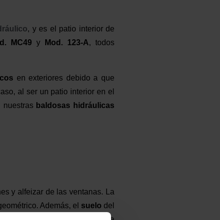
dráulico
, y es el patio interior de
d. MC49
y
Mod. 123-A
, todos
icos
en exteriores debido a que
so, al ser un patio interior en el
n nuestras
baldosas hidráulicas
es y alfeizar de las ventanas. La
 geométrico. Además, el
suelo
del
o una
baldosa
Mod. MC49
en la