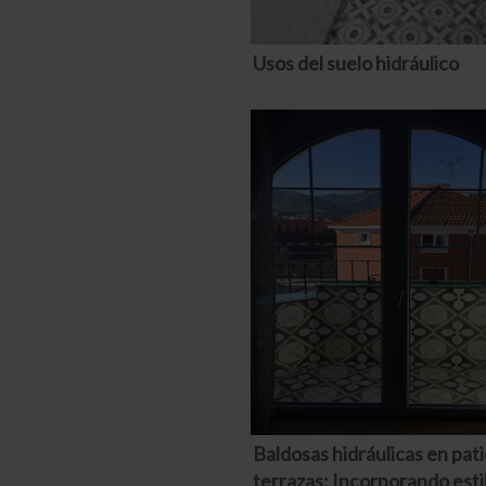
Usos del suelo hidráulico
Baldosas hidráulicas en pati
terrazas: Incorporando estil