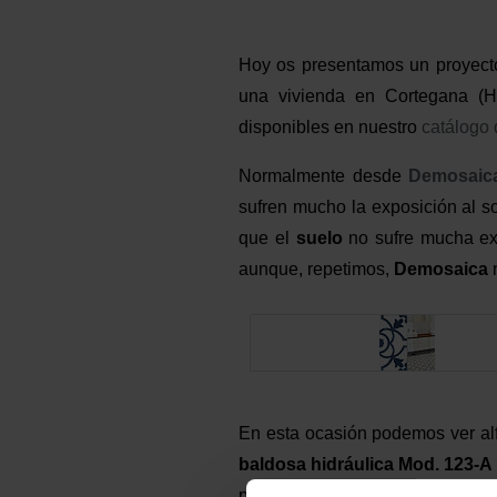
Hoy os presentamos un proyect
una vivienda en Cortegana (
disponibles en nuestro
catálogo 
Normalmente desde
Demosaic
sufren mucho la exposición al so
que el
suelo
no sufre mucha exp
aunque, repetimos,
Demosaica
n
En esta ocasión podemos ver a
baldosa hidráulica
Mod. 123-A
patio cuenta con una
cenefa
lis