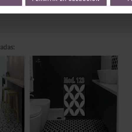
adas: