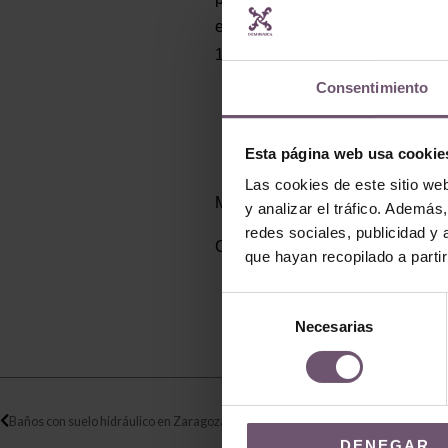
entrada a la vivienda, donde va
1,5cm y un peso de 1,30kg/ud.
Consentimiento
Esta página web usa cookie
Las cookies de este sitio we
Muchas gracias al distribuidor po
y analizar el tráfico. Ademá
redes sociales, publicidad y
Consultas, presupuestos y pedid
que hayan recopilado a parti
Selección
Necesarias
de
consentimiento
Ant
Baños con suelo hidráulico en Zaragoza (Mod. 111-E y 133)
DENEGAR