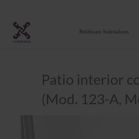
Ir
al
contenido
Baldosas hidráulicas
Patio interior 
(Mod. 123-A, 