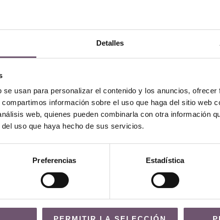
 el sumidero. Todas estas
baldosas
son en formato
cuadrado
d
Detalles
s
b se usan para personalizar el contenido y los anuncios, ofrecer
r enviarnos las fotos del proyecto una vez terminado.
s, compartimos información sobre el uso que haga del sitio web 
 análisis web, quienes pueden combinarla con otra información q
os al
+34 954 21 21 24
o
contacto@demosaica.com
.
r del uso que haya hecho de sus servicios.
Preferencias
Estadística
PERMITIR LA SELECCIÓN
P