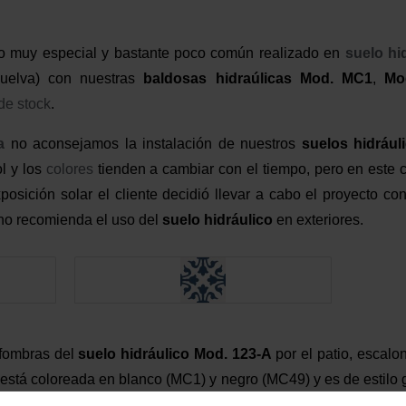
o muy especial y bastante poco común realizado en
suelo hi
Huelva) con nuestras
baldosas hidraúlicas
Mod. MC1
,
Mo
de stock
.
a
no aconsejamos la instalación de nuestros
suelos hidrául
l y los
colores
tienden a cambiar con el tiempo, pero en este ca
osición solar el cliente decidió llevar a cabo el proyecto co
o recomienda el uso del
suelo hidráulico
en exteriores.
lfombras del
suelo hidráulico
Mod. 123-A
por el patio, escalon
está coloreada en blanco (MC1) y negro (MC49) y es de estilo
a en blanco (MC1) y, como un toque original, se ha colocad