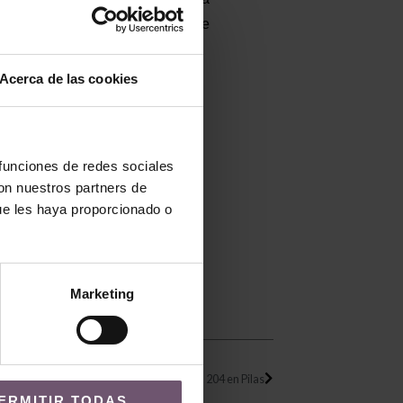
e 20x20cm, tienen un grosor de
Acerca de las cookies
 funciones de redes sociales
con nuestros partners de
ue les haya proporcionado o
Marketing
Siguiente
Salón con suelo hidráulico Mod. 204 en Pilas
ERMITIR TODAS