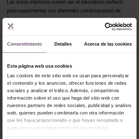
Las áreas interiores suelen ser el laboratorio perfecto
para experimentar con diferentes combinaciones de
lechadas
y baldosas. Aquí puedes jugar con varias
texturas y colores como un verdadero artista. Usa
lechadas epoxi en zonas húmedas como el baño o la
Consentimiento
Detalles
Acerca de las cookies
cocina; son resistentes al agua y fáciles de limpiar, como
una capa de armadura para tus baldosas.
Esta página web usa cookies
Áreas exteriores
Las cookies de este sitio web se usan para personalizar
En exteriores, donde las condiciones pueden ser
el contenido y los anuncios, ofrecer funciones de redes
adversas, la durabilidad es clave. La lechada de
sociales y analizar el tráfico. Además, compartimos
polímero puede soportar las inclemencias del tiempo
información sobre el uso que haga del sitio web con
mientras mantiene tus
azulejos
luciendo impecables.
nuestros partners de redes sociales, publicidad y análisis
Piensa en ella como el escudo invisible que mantiene la
web, quienes pueden combinarla con otra información
belleza al mismo tiempo que soporta la tormenta.
que les haya proporcionado o que hayan recopilado a
partir del uso que haya hecho de sus servicios.
Ahora que tienes una idea clara de cómo elegir la