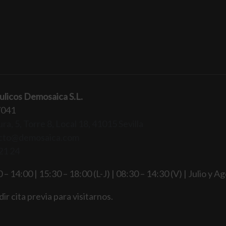
ulicos Demosaica S.L.
7041
ra, 5, Torre 8, Local 18, 41015 Sevilla
cto@demosaica.com
21 24
 – 14:00 | 15:30 – 18:00 (L-J) | 08:30 – 14:30 (V) | Julio y A
ir cita previa para visitarnos.