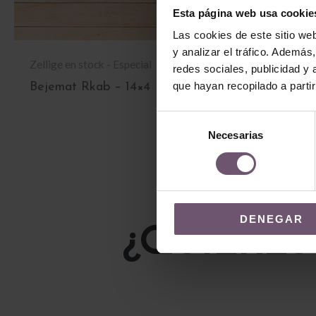
Esta página web usa cookie
Las cookies de este sitio we
y analizar el tráfico. Ademá
Zellige en stock - Especial
Zellige en stock
redes sociales, publicidad y
que hayan recopilado a parti
Bejemat Rkab – 14×4
Hazem – 15×7
LEER MÁS
LEER MÁS
Selección
Necesarias
de
consentimiento
DENEGAR
¿QUIERES