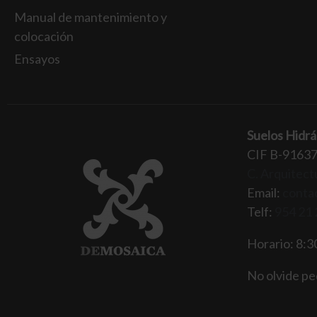
Manual de mantenimiento y
colocación
Ensayos
Suelos Hidrá
CIF B-9163
C. Arquitectu
Email:
conta
Telf:
954 21 
Horario: 8:30
No olvide ped