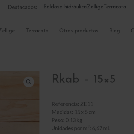
Destacados:
Baldosa hidráulica
Zellige
Terracota
Zellige
Terracota
Otros productos
Blog
C
Rkab – 15×5
Referencia: ZE11
Medidas: 15 x 5 cm
Peso: 0.13 kg
2
Unidades por m
: 6,67 mL