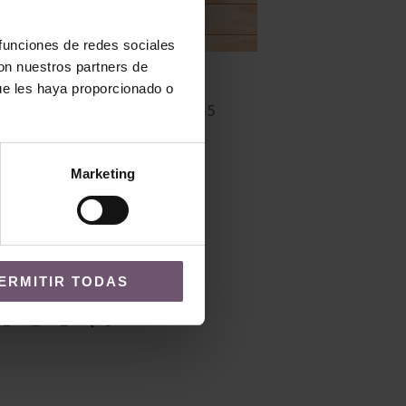
 funciones de redes sociales
con nuestros partners de
Zellige en stock - Especial
ue les haya proporcionado o
Bejemat Hazem – 15,5×5
LEER MÁS
Marketing
ERMITIR TODAS
IÓN?