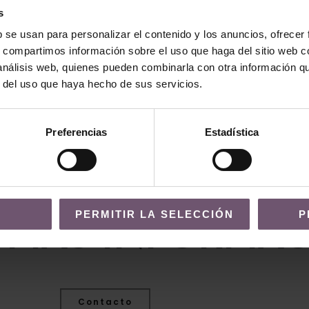
s
b se usan para personalizar el contenido y los anuncios, ofrecer
s, compartimos información sobre el uso que haga del sitio web 
 - Especial
Zellige
 análisis web, quienes pueden combinarla con otra información q
r del uso que haya hecho de sus servicios.
,5
Hazem – 15×7,5
LEER MÁS
Preferencias
Estadística
PERMITIR LA SELECCIÓN
P
 MÁS INFORMAC
Contacto