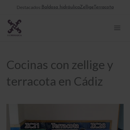
Ir
Destacados:
Baldosa hidráulica
Zellige
Terracota
al
contenido
Cocinas con zellige y
terracota en Cádiz