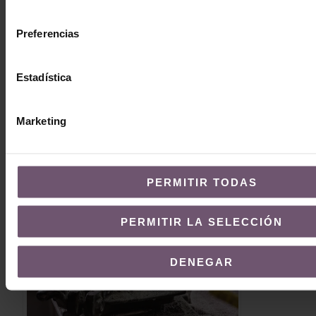
consentimiento
Preferencias
Estadística
Cómo incorporar el zellige en tu
Marketing
decoración de exteriores: ideas para
crear un ambiente único y acogedor en tu
jardín
PERMITIR TODAS
PERMITIR LA SELECCIÓN
DENEGAR