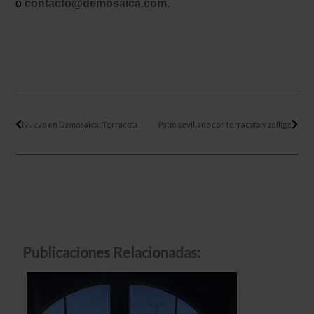
o
contacto@demosaica.com
.
Ant
Sigu
Nuevo en Demosaica: Terracota
Patio sevillano con terracota y zellige
Publicaciones Relacionadas: