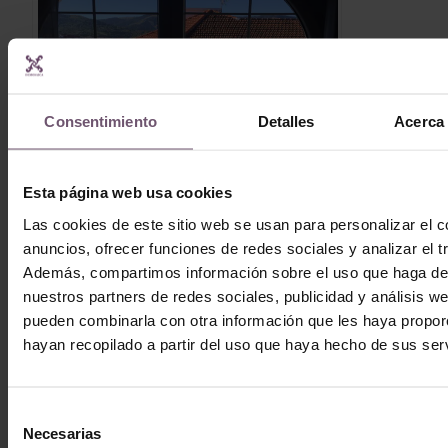
Consentimiento
Detalles
Acerca 
Esta página web usa cookies
Las cookies de este sitio web se usan para personalizar el c
anuncios, ofrecer funciones de redes sociales y analizar el tr
Baldosas hidráulicas en patios y
Además, compartimos información sobre el uso que haga del
terrazas: Incorporando estilo a las zonas
nuestros partners de redes sociales, publicidad y análisis w
exteriores
pueden combinarla con otra información que les haya propo
hayan recopilado a partir del uso que haya hecho de sus serv
Selección
Necesarias
de