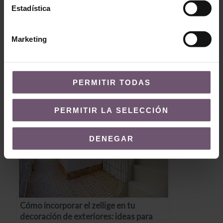
Estadística
Baldosas hidráulicas en patios y
terrazas: Incorporando estilo a las zonas
Marketing
exteriores
PERMITIR TODAS
PERMITIR LA SELECCIÓN
DENEGAR
Cómo incorporar el zellige en tu
decoración de exteriores: ideas para