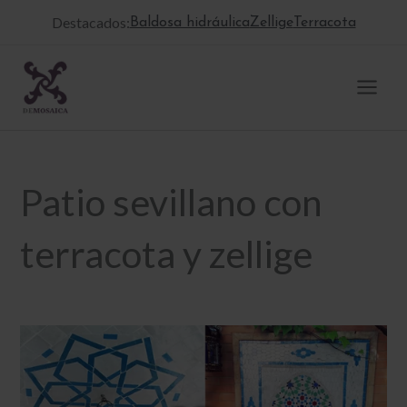
Ir
Destacados:
Baldosa hidráulica
Zellige
Terracota
al
contenido
Patio sevillano con
terracota y zellige